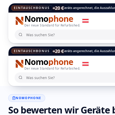
+20 €
kt auf den Schätzwert Ihres Geräts angerechnet, die Auszahlung erfolgt in
EINTAUSCHBONUS
Nomo
phone
Der neue Standard für Refurbished.
Was suchen Sie?
Was suchen Sie?
+20 €
kt auf den Schätzwert Ihres Geräts angerechnet, die Auszahlung erfolgt in
EINTAUSCHBONUS
Nomo
phone
Der neue Standard für Refurbished.
Was suchen Sie?
Was suchen Sie?
NOMOPHONE
So bewerten wir Geräte