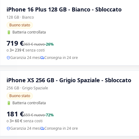
iPhone 16 Plus 128 GB - Bianco - Sbloccato
128 GB · Bianco
Buono stato
🔋
Batteria controllata
719 €
969 €
nuovo
-
26
%
o
3× 239 €
senza costi
Garanzia 24 mesi
Consegna in 24 ore
iPhone XS 256 GB - Grigio Spaziale - Sbloccato
256 GB · Grigio Spaziale
Buono stato
🔋
Batteria controllata
181 €
659 €
nuovo
-
72
%
o
3× 60 €
senza costi
Garanzia 24 mesi
Consegna in 24 ore