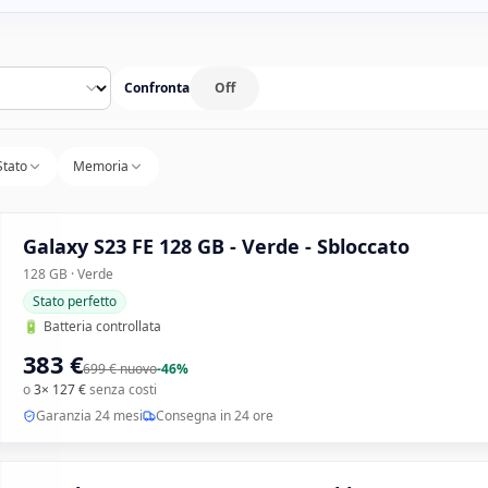
Confronta
Off
Stato
Memoria
Galaxy S23 FE 128 GB - Verde - Sbloccato
128 GB · Verde
Stato perfetto
🔋
Batteria controllata
383 €
699 €
nuovo
-
46
%
o
3× 127 €
senza costi
Garanzia 24 mesi
Consegna in 24 ore