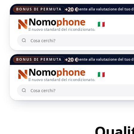
+20 €
ce viene aggiunto direttamente alla valutazione del tuo dispositivo, paga
BONUS DI PERMUTA
Nomo
phone
🇮🇹
Il nuovo standard del ricondizionato.
Cosa cerchi?
Cosa cerchi?
+20 €
ce viene aggiunto direttamente alla valutazione del tuo dispositivo, paga
BONUS DI PERMUTA
Nomo
phone
🇮🇹
Il nuovo standard del ricondizionato.
Cosa cerchi?
Cosa cerchi?
Quali