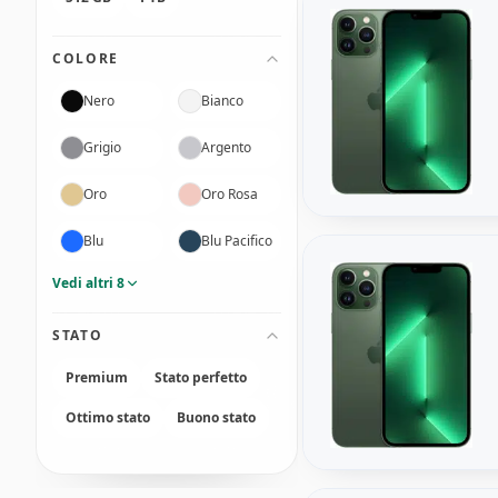
COLORE
Nero
Bianco
Grigio
Argento
Oro
Oro Rosa
Blu
Blu Pacifico
Vedi altri 8
STATO
Premium
Stato perfetto
Ottimo stato
Buono stato