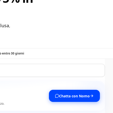
clusa
,
o entro 30 giorni
Chatta con Nomo
zzo.