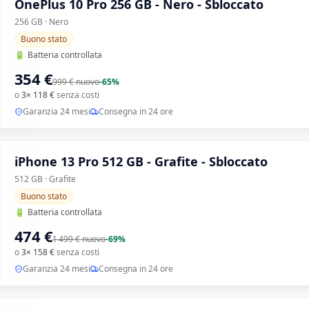
OnePlus 10 Pro 256 GB - Nero - Sbloccato
256 GB · Nero
Buono stato
🔋
Batteria controllata
354 €
999 €
nuovo
-
65
%
o
3× 118 €
senza costi
Garanzia 24 mesi
Consegna in 24 ore
iPhone 13 Pro 512 GB - Grafite - Sbloccato
512 GB · Grafite
Buono stato
🔋
Batteria controllata
474 €
1 499 €
nuovo
-
69
%
o
3× 158 €
senza costi
Garanzia 24 mesi
Consegna in 24 ore