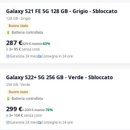
Galaxy S21 FE 5G 128 GB - Grigio - Sbloccato
128 GB · Grigio
Buono stato
🔋
Batteria controllata
287 €
829 €
nuovo
-
65
%
o
3× 95 €
senza costi
Garanzia 24 mesi
Consegna in 24 ore
Galaxy S22+ 5G 256 GB - Verde - Sbloccato
256 GB · Verde
Buono stato
🔋
Batteria controllata
299 €
1 299 €
nuovo
-
76
%
o
3× 104 €
senza costi
Garanzia 24 mesi
Consegna in 24 ore