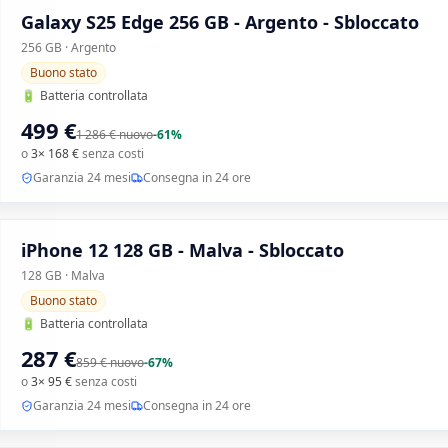
Galaxy S25 Edge 256 GB - Argento - Sbloccato
256 GB · Argento
Buono stato
🔋
Batteria controllata
499 €
1 286 €
nuovo
-
61
%
o
3× 168 €
senza costi
Garanzia 24 mesi
Consegna in 24 ore
iPhone 12 128 GB - Malva - Sbloccato
128 GB · Malva
Buono stato
🔋
Batteria controllata
287 €
859 €
nuovo
-
67
%
o
3× 95 €
senza costi
Garanzia 24 mesi
Consegna in 24 ore