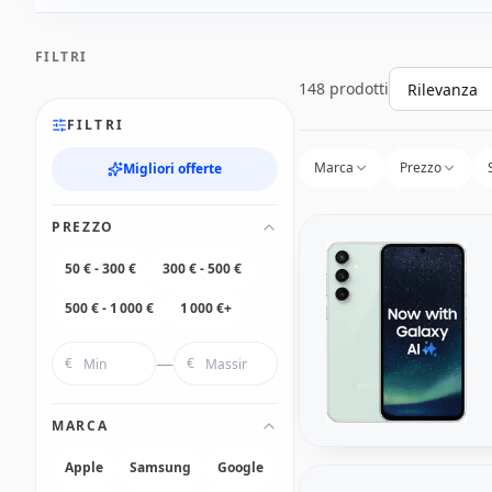
FILTRI
148 prodotti
Ordina
FILTRI
Marca
Prezzo
Migliori offerte
PREZZO
50 € - 300 €
300 € - 500 €
500 € - 1 000 €
1 000 €+
—
€
€
MARCA
Apple
Samsung
Google