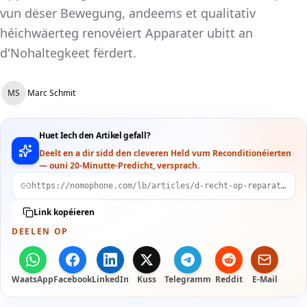
vun dëser Bewegung, andeems et qualitativ
héichwäerteg renovéiert Apparater ubitt an
d'Nohaltegkeet fërdert.
MS
Marc Schmit
Huet Iech den Artikel gefall?
Deelt en a dir sidd den cleveren Held vum Reconditionéierten
— ouni 20-Minutte-Predicht, versprach.
https://nomophone.com/lb/articles/d-recht-op-reparatur-wei-nei-eu-gesetzer-d-elektronikwelt-zu-letzebuerg-revolutioneieren
Link kopéieren
DEELEN OP
WaatsApp
Facebook
LinkedIn
Kuss
Telegramm
Reddit
E-Mail