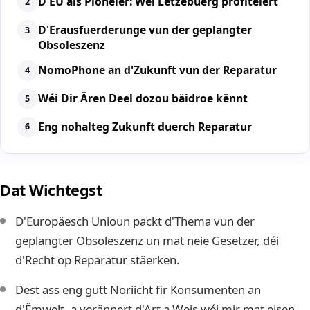
D'EU als Pionéier: Wéi Lëtzebuerg profitéiert
D'Erausfuerderunge vun der geplangter
Obsoleszenz
NomoPhone an d'Zukunft vun der Reparatur
Wéi Dir Ären Deel dozou bäidroe kënnt
Eng nohalteg Zukunft duerch Reparatur
Dat Wichtegst
D'Europäesch Unioun packt d'Thema vun der
geplangter Obsoleszenz un mat neie Gesetzer, déi
d'Recht op Reparatur stäerken.
Dëst ass eng gutt Noriicht fir Konsumenten an
d'Ëmwelt, a verännert d'Art a Weis wéi mir mat eisen