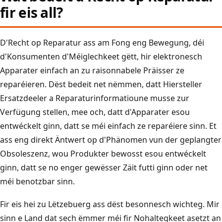
fir eis all?
D'Recht op Reparatur ass am Fong eng Bewegung, déi
d'Konsumenten d'Méiglechkeet gëtt, hir elektronesch
Apparater einfach an zu raisonnabele Präisser ze
reparéieren. Dëst bedeit net nëmmen, datt Hiersteller
Ersatzdeeler a Reparaturinformatioune musse zur
Verfügung stellen, mee och, datt d'Apparater esou
entwéckelt ginn, datt se méi einfach ze reparéiere sinn. Et
ass eng direkt Äntwert op d'Phänomen vun der geplangter
Obsoleszenz, wou Produkter bewosst esou entwéckelt
ginn, datt se no enger gewësser Zäit futti ginn oder net
méi benotzbar sinn.
Fir eis hei zu Lëtzebuerg ass dëst besonnesch wichteg. Mir
sinn e Land dat sech ëmmer méi fir Nohaltegkeet asetzt an