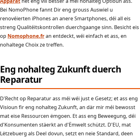
Apparat
net eng vill besser a méi nohalteg Optioun ass.
Bei NomoPhone fannt Dir eng grouss Auswiel u
renovéierten iPhones an anere Smartphones, déi all eis
streng Qualitéitskontrollen duerchgaange sinn. Besicht eis
op
Nomophone.fr
an entdeckt, wéi einfach et ass, en
nohaltege Choix ze treffen.
Eng nohalteg Zukunft duerch
Reparatur
D'Recht op Reparatur ass méi wéi just e Gesetz; et ass eng
Visioun fir eng nohalteg Zukunft, an där mir méi bewosst
mat eise Ressourcen ëmgoen. Et ass eng Beweegung, déi
d'Konsumenten stäerkt an d'Ëmwelt schützt. D'EU, mat
Lëtzebuerg als Deel dovun, setzt en neie Standard, deen