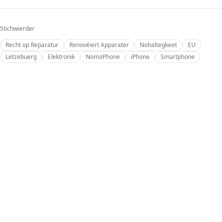
Stichwierder
Recht op Reparatur
Renovéiert Apparater
Nohaltegkeet
EU
Lëtzebuerg
Elektronik
NomoPhone
iPhone
Smartphone