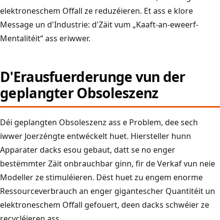
elektroneschem Offall ze reduzéieren. Et ass e klore
Message un d'Industrie: d'Zäit vum „Kaaft-an-eweerf-
Mentalitéit“ ass eriwwer.
D'Erausfuerderunge vun der
geplangter Obsoleszenz
Déi geplangten Obsoleszenz ass e Problem, dee sech
iwwer Joerzéngte entwéckelt huet. Hiersteller hunn
Apparater dacks esou gebaut, datt se no enger
bestëmmter Zäit onbrauchbar ginn, fir de Verkaf vun neie
Modeller ze stimuléieren. Dëst huet zu engem enorme
Ressourceverbrauch an enger gigantescher Quantitéit un
elektroneschem Offall gefouert, deen dacks schwéier ze
recycléieren ass.