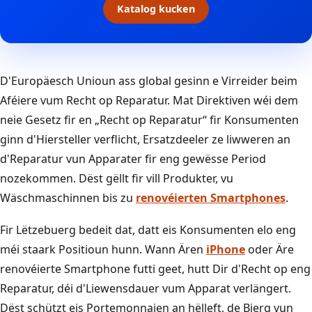
Katalog kucken
D'Europäesch Unioun ass global gesinn e Virreider beim
Aféiere vum Recht op Reparatur. Mat Direktiven wéi dem
neie Gesetz fir en „Recht op Reparatur“ fir Konsumenten
ginn d'Hiersteller verflicht, Ersatzdeeler ze liwweren an
d'Reparatur vun Apparater fir eng gewësse Period
nozekommen. Dëst gëllt fir vill Produkter, vu
Wäschmaschinnen bis zu
renovéierten Smartphones
.
Fir Lëtzebuerg bedeit dat, datt eis Konsumenten elo eng
méi staark Positioun hunn. Wann Ären
iPhone
oder Äre
renovéierte Smartphone futti geet, hutt Dir d'Recht op eng
Reparatur, déi d'Liewensdauer vum Apparat verlängert.
Dëst schützt eis Portemonnaien an hëlleft, de Bierg vun