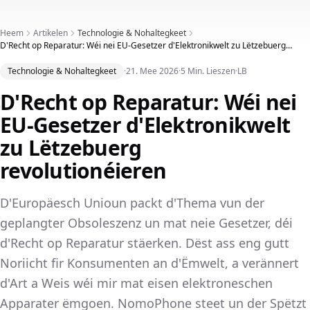
Heem
Artikelen
Technologie & Nohaltegkeet
D'Recht op Reparatur: Wéi nei EU-Gesetzer d'Elektronikwelt zu Lëtzebuerg
revolutionéieren
Technologie & Nohaltegkeet
·
21. Mee 2026
·
5 Min. Lieszen
·
LB
D'Recht op Reparatur: Wéi nei
EU-Gesetzer d'Elektronikwelt
zu Lëtzebuerg
revolutionéieren
D'Europäesch Unioun packt d'Thema vun der
geplangter Obsoleszenz un mat neie Gesetzer, déi
d'Recht op Reparatur stäerken. Dëst ass eng gutt
Noriicht fir Konsumenten an d'Ëmwelt, a verännert
d'Art a Weis wéi mir mat eisen elektroneschen
Apparater ëmgoen. NomoPhone steet un der Spëtzt