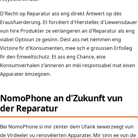
D'Recht op Reparatur ass eng direkt Äntwert op dës
Erausfuerderung. Et forcéiert d'Hiersteller, d'Liewensdauer
vun hire Produkter ze verlängeren an d'Reparatur als eng
viabel Optioun ze gesinn. Dëst ass net nëmmen eng
Victoire fir d'Konsumenten, mee och e groussen Erfolleg
fir den Ëmweltschutz. Et ass eng Chance, eise
Konsumverhalen z'änneren an méi responsabel mat eisen
Apparater ëmzegoen.
NomoPhone an d'Zukunft vun
der Reparatur
Bei NomoPhone si mir zënter dem Ufank iwwerzeegt vun
de Virdeeler vu renovéierten Apparater. Mir sinn ee vun de