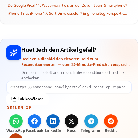
Reconditionéierten
De Google Pixel 11: Wat erwaart eis an der Zukunft vum Smartphone?
iPhone 18 vs iPhone 17: Sollt Dir wiesselen? Eng nohalteg Perspektiv
mat NomoPhone
Huet Iech den Artikel gefall?
Deelt en a dir sidd den cleveren Held vum
Reconditionéierten — ouni 20-Minutte-Predicht, versprach.
Deelt en — hëlleft aneren qualitativ reconditionéiert Technik
entdecken.
https://nomophone.com/lb/articles/d-recht-op-reparatur-wei-nei-eu-gesetzer-d-elektronikwelt-zu-letzebuerg-revolutioneieren
Link kopéieren
DEELEN OP
WaatsApp
Facebook
LinkedIn
Kuss
Telegramm
Reddit