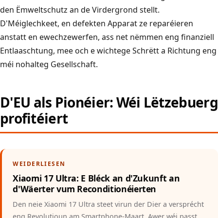
den Ëmweltschutz an de Virdergrond stellt.
D'Méiglechkeet, en defekten Apparat ze reparéieren
anstatt en ewechzewerfen, ass net nëmmen eng finanziell
Entlaaschtung, mee och e wichtege Schrëtt a Richtung eng
méi nohalteg Gesellschaft.
D'EU als Pionéier: Wéi Lëtzebuerg
profitéiert
WEIDERLIESEN
Xiaomi 17 Ultra: E Bléck an d'Zukunft an
d'Wäerter vum Reconditionéierten
Den neie Xiaomi 17 Ultra steet virun der Dier a versprécht
eng Revolutioun am Smartphone-Maart. Awer wéi passt