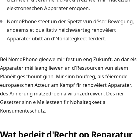
elektroneschen Apparater ëmgoen.
NomoPhone steet un der Spëtzt vun dëser Bewegung,
andeems et qualitativ héichwäerteg renovéiert
Apparater ubitt an d'Nohaltegkeet fërdert.
Bei NomoPhone gleewe mir fest un eng Zukunft, an där eis
Apparater méi laang liewen an d'Ressourcen vun eisem
Planéit geschount ginn. Mir sinn houfreg, als féierende
europäeschen Acteur am Kampf fir renovéiert Apparater,
dës Ännerung matzedroen a virunzedreiwen. Dës nei
Gesetzer sinn e Meilesteen fir Nohaltegkeet a
Konsumenteschutz.
Wat bedeit d'Recht op Reparatur