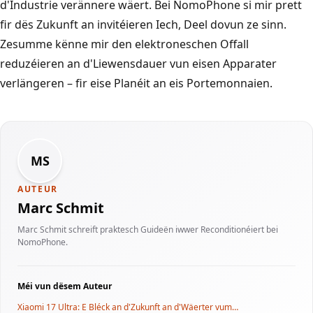
d'Industrie verännere wäert. Bei NomoPhone si mir prett
fir dës Zukunft an invitéieren Iech, Deel dovun ze sinn.
Zesumme kënne mir den elektroneschen Offall
reduzéieren an d'Liewensdauer vun eisen Apparater
verlängeren – fir eise Planéit an eis Portemonnaien.
MS
AUTEUR
Marc Schmit
Marc Schmit schreift praktesch Guideën iwwer Reconditionéiert bei
NomoPhone.
Méi vun dësem Auteur
Xiaomi 17 Ultra: E Bléck an d'Zukunft an d'Wäerter vum