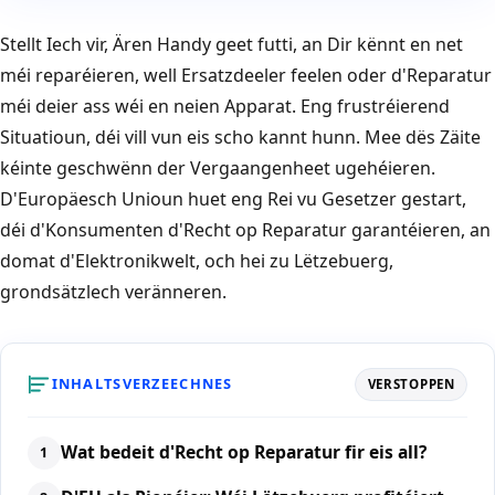
Stellt Iech vir, Ären Handy geet futti, an Dir kënnt en net
méi reparéieren, well Ersatzdeeler feelen oder d'Reparatur
méi deier ass wéi en neien Apparat. Eng frustréierend
Situatioun, déi vill vun eis scho kannt hunn. Mee dës Zäite
kéinte geschwënn der Vergaangenheet ugehéieren.
D'Europäesch Unioun huet eng Rei vu Gesetzer gestart,
déi d'Konsumenten d'Recht op Reparatur garantéieren, an
domat d'Elektronikwelt, och hei zu Lëtzebuerg,
grondsätzlech veränneren.
INHALTSVERZEECHNES
VERSTOPPEN
Wat bedeit d'Recht op Reparatur fir eis all?