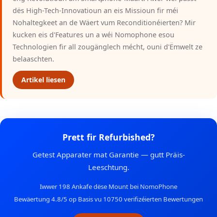
dës High-Tech-Innovatioun an eis Missioun fir méi
Nohaltegkeet an de Wäert vum Reconditionéierten? Mir
kucken eis d'Features un a wéi Nomophone esou
Technologien fir all zougänglech mécht, ouni d'Ëmwelt ze
belaaschten.
Artikel liesen
Prett fir Refurbished?
Getest Apparater mat Garantie — gutt Präis-
Leeschtung.
Iwwer 198 Ankafe dëse Mount bei NomoPhone
Bewäertung 4.8/5 op Basis vu 10750 verifizéierten Bewertungen