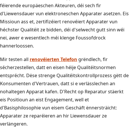
féierende europäeschen Akteuren, déi sech fir
d'Liewensdauer vun elektroneschen Apparater asetzen. Eis
Missioun ass et, zertifizéiert renovéiert Apparater vun
héchster Qualitéit ze bidden, déi d'selwecht gutt sinn wéi
nei, awer e wesentlech méi klenge Foussofdrock
hannerloossen.
Mir testen all
renovéierten Telefon
grëndlech, fir
sécherzestellen, datt en eisen héije Qualitéitsnormen
entsprécht. Dëse strenge Qualitéitskontrollprozess gëtt de
Konsumenten d'Vertrauen, datt si e verlässlechen an
nohaltegen Apparat kafen. D'Recht op Reparatur stäerkt
eis Positioun an eist Engagement, well et
d'Basisphilosophie vun eisem Geschäft ënnersträicht:
Apparater ze reparéieren an hir Liewensdauer ze
verlängeren.