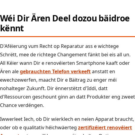
Wéi Dir Ären Deel dozou bäidroe
kënnt
D'Aféierung vum Recht op Reparatur ass e wichtege
Schrëtt, mee de richtege Changement fänkt bei eis all un.
All Kéier wann Dir e renovéierten Smartphone kaaft oder
Ären ale
gebrauchten Telefon verkeeft
anstatt en
ewechzewerfen, maacht Dir e Bäitrag zu enger méi
nohalteger Zukunft. Dir ënnerstëtzt d'Iddi, datt
d'Ressourcen geschount ginn an datt Produkter eng zweet
Chance verdéngen.
Iwwerleet Iech, ob Dir wierklech en neien Apparat braucht,
oder ob e qualitativ héichwäerteg
zertifizéiert renovéiert