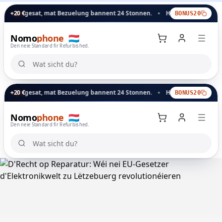
t, mat Bezuelung bannent 24 Stonnen.
+20 €
Händlerbonus: dëse Code gëtt d
BONUS20
Nomo
phone
🇱🇺
Den neie Standard fir Refurbished.
Wat sicht du?
Wat sicht du?
t, mat Bezuelung bannent 24 Stonnen.
+20 €
Händlerbonus: dëse Code gëtt d
BONUS20
Nomo
phone
🇱🇺
Akafs-Kuerf
Den neie Standard fir Refurbished.
Wat sicht du?
Wat sicht du?