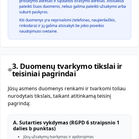
pristatymo adresas ir sąskaitos išrašymo adresas. Atsisakius
pateikti šiuos duomenis, nebus galima pateikti užsakymo arba
sukurti paskyros.
Kiti duomenys yra neprivalomi (telefonas, naujienlaiškis,
rinkodara) ir jų galima atsisakyti be jokio poveikio
naudojimuisi svetaine.
3. Duomenų tvarkymo tikslai ir
teisiniai pagrindai
Jūsų asmens duomenys renkami ir tvarkomi toliau
nurodytais tikslais, taikant atitinkamą teisinį
pagrindą:
A. Sutarties vykdymas (RGPD 6 straipsnio 1
dalies b punktas)
Jūsų užsakymų tvarkymas ir apdorojimas