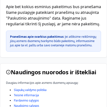
Apie bet kokius esminius pakeitimus bus pranešama
šiame puslapyje pateikiant pranešimą su atnaujinta
"Paskutinio atnaujinimo" data. Raginame jus
reguliariai tikrinti šį puslapį, ar jame nėra pakeitimų.
Pranešimas apie svarbius pakeitimus:
Jei atliksime reikšmingų
jūsų asmens duomenų tvarkymo būdo pakeitimų, informuosime
jus apie tai el. paštu arba savo svetainėje matomu pranešimu.
Naudingos nuorodos ir ištekliai
Daugiau informacijos apie asmens duomenų apsaugą:
Slapukų valdymo politika
Teisinė informacija
Pardavimo sąlygos
Naudojimo sąlygos