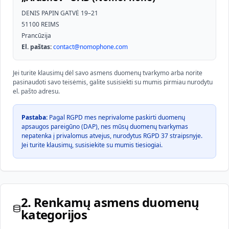
DENIS PAPIN GATVĖ 19–21
51100 REIMS
Prancūzija
El. paštas:
contact@nomophone.com
Jei turite klausimų dėl savo asmens duomenų tvarkymo arba norite
pasinaudoti savo teisėmis, galite susisiekti su mumis pirmiau nurodytu
el. pašto adresu.
Pastaba:
Pagal RGPD mes neprivalome paskirti duomenų
apsaugos pareigūno (DAP), nes mūsų duomenų tvarkymas
nepatenka į privalomus atvejus, nurodytus RGPD 37 straipsnyje.
Jei turite klausimų, susisiekite su mumis tiesiogiai.
2. Renkamų asmens duomenų
kategorijos