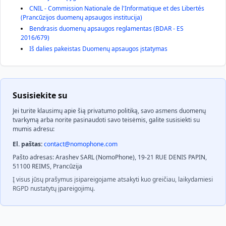
CNIL - Commission Nationale de l'Informatique et des Libertés
(Prancūzijos duomenų apsaugos institucija)
Bendrasis duomenų apsaugos reglamentas (BDAR - ES
2016/679)
Iš dalies pakeistas Duomenų apsaugos įstatymas
Susisiekite su
Jei turite klausimų apie šią privatumo politiką, savo asmens duomenų
tvarkymą arba norite pasinaudoti savo teisėmis, galite susisiekti su
mumis adresu:
El. paštas:
contact@nomophone.com
Pašto adresas: Arashev SARL (NomoPhone), 19-21 RUE DENIS PAPIN,
51100 REIMS, Prancūzija
Į visus jūsų prašymus įsipareigojame atsakyti kuo greičiau, laikydamiesi
RGPD nustatytų įpareigojimų.