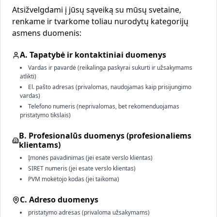
Atsižvelgdami į jūsų sąveiką su mūsų svetaine,
renkame ir tvarkome toliau nurodytų kategorijų
asmens duomenis:
A. Tapatybė ir kontaktiniai duomenys
Vardas ir pavardė (reikalinga paskyrai sukurti ir užsakymams
atlikti)
El. pašto adresas (privalomas, naudojamas kaip prisijungimo
vardas)
Telefono numeris (neprivalomas, bet rekomenduojamas
pristatymo tikslais)
B. Profesionalūs duomenys (profesionaliems
klientams)
Įmonės pavadinimas (jei esate verslo klientas)
SIRET numeris (jei esate verslo klientas)
PVM mokėtojo kodas (jei taikoma)
C. Adreso duomenys
pristatymo adresas (privaloma užsakymams)