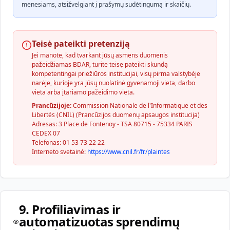
mėnesiams, atsižvelgiant į prašymų sudėtingumą ir skaičių.
Teisė pateikti pretenziją
Jei manote, kad tvarkant jūsų asmens duomenis
pažeidžiamas BDAR, turite teisę pateikti skundą
kompetentingai priežiūros institucijai, visų pirma valstybėje
narėje, kurioje yra jūsų nuolatinė gyvenamoji vieta, darbo
vieta arba įtariamo pažeidimo vieta.
Prancūzijoje:
Commission Nationale de l'Informatique et des
Libertés (CNIL) (Prancūzijos duomenų apsaugos institucija)
Adresas: 3 Place de Fontenoy - TSA 80715 - 75334 PARIS
CEDEX 07
Telefonas: 01 53 73 22 22
Interneto svetainė:
https://www.cnil.fr/fr/plaintes
9. Profiliavimas ir
automatizuotas sprendimų