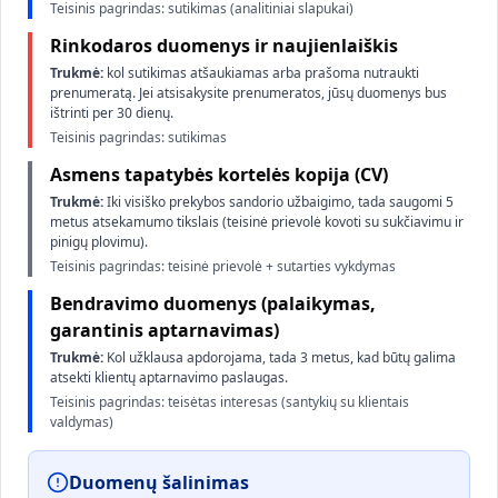
Teisinis pagrindas: sutikimas (analitiniai slapukai)
Rinkodaros duomenys ir naujienlaiškis
Trukmė:
kol sutikimas atšaukiamas arba prašoma nutraukti
prenumeratą. Jei atsisakysite prenumeratos, jūsų duomenys bus
ištrinti per 30 dienų.
Teisinis pagrindas: sutikimas
Asmens tapatybės kortelės kopija (CV)
Trukmė:
Iki visiško prekybos sandorio užbaigimo, tada saugomi 5
metus atsekamumo tikslais (teisinė prievolė kovoti su sukčiavimu ir
pinigų plovimu).
Teisinis pagrindas: teisinė prievolė + sutarties vykdymas
Bendravimo duomenys (palaikymas,
garantinis aptarnavimas)
Trukmė:
Kol užklausa apdorojama, tada 3 metus, kad būtų galima
atsekti klientų aptarnavimo paslaugas.
Teisinis pagrindas: teisėtas interesas (santykių su klientais
valdymas)
Duomenų šalinimas