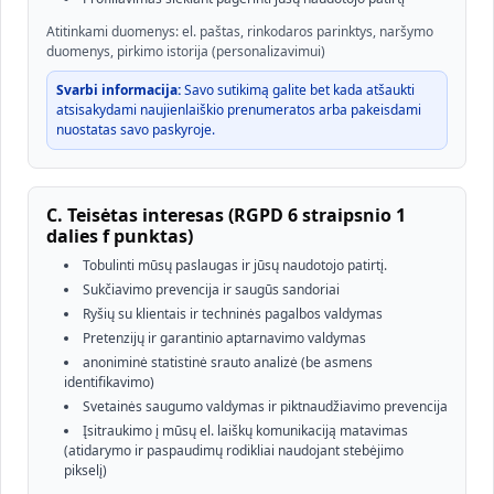
Atitinkami duomenys: el. paštas, rinkodaros parinktys, naršymo
duomenys, pirkimo istorija (personalizavimui)
Svarbi informacija:
Savo sutikimą galite bet kada atšaukti
atsisakydami naujienlaiškio prenumeratos arba pakeisdami
nuostatas savo paskyroje.
C. Teisėtas interesas (RGPD 6 straipsnio 1
dalies f punktas)
Tobulinti mūsų paslaugas ir jūsų naudotojo patirtį.
Sukčiavimo prevencija ir saugūs sandoriai
Ryšių su klientais ir techninės pagalbos valdymas
Pretenzijų ir garantinio aptarnavimo valdymas
anoniminė statistinė srauto analizė (be asmens
identifikavimo)
Svetainės saugumo valdymas ir piktnaudžiavimo prevencija
Įsitraukimo į mūsų el. laiškų komunikaciją matavimas
(atidarymo ir paspaudimų rodikliai naudojant stebėjimo
pikselį)