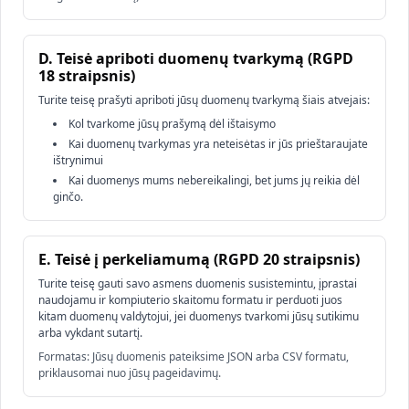
D. Teisė apriboti duomenų tvarkymą (RGPD
18 straipsnis)
Turite teisę prašyti apriboti jūsų duomenų tvarkymą šiais atvejais:
Kol tvarkome jūsų prašymą dėl ištaisymo
Kai duomenų tvarkymas yra neteisėtas ir jūs prieštaraujate
ištrynimui
Kai duomenys mums nebereikalingi, bet jums jų reikia dėl
ginčo.
E. Teisė į perkeliamumą (RGPD 20 straipsnis)
Turite teisę gauti savo asmens duomenis susistemintu, įprastai
naudojamu ir kompiuterio skaitomu formatu ir perduoti juos
kitam duomenų valdytojui, jei duomenys tvarkomi jūsų sutikimu
arba vykdant sutartį.
Formatas: Jūsų duomenis pateiksime JSON arba CSV formatu,
priklausomai nuo jūsų pageidavimų.