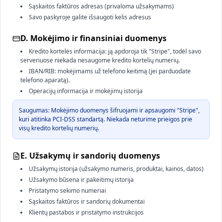
Sąskaitos faktūros adresas (privaloma užsakymams)
Savo paskyroje galite išsaugoti kelis adresus
D. Mokėjimo ir finansiniai duomenys
Kredito kortelės informacija: ją apdoroja tik "Stripe", todėl savo
serveriuose niekada nesaugome kredito kortelių numerių.
IBAN/RIB: mokėjimams už telefono keitimą (jei parduodate
telefono aparatą).
Operacijų informacija ir mokėjimų istorija
Saugumas: Mokėjimo duomenys šifruojami ir apsaugomi "Stripe",
kuri atitinka PCI-DSS standartą. Niekada neturime prieigos prie
visų kredito kortelių numerių.
E. Užsakymų ir sandorių duomenys
Užsakymų istorija (užsakymo numeris, produktai, kainos, datos)
Užsakymo būsena ir pakeitimų istorija
Pristatymo sekimo numeriai
Sąskaitos faktūros ir sandorių dokumentai
Klientų pastabos ir pristatymo instrukcijos