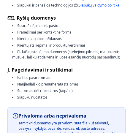
Slapukai ir panašios technologijos (žr.
Slapukų valdymo politika
)
I. Ryšių duomenys
Susirašinėjimas el. paštu
Pranešimai per kontaktinę formą
Klientų pagalbos užklausos
Klientų atsiliepimai ir produktų vertinimai
El. laiškų stebėjimo duomenys (stebėjimo pikselis, matuojantis
mūsų el. laiškų atidarymą ir juose esančių nuorodų paspaudimus)
J. Pageidavimai ir sutikimai
Kalbos pasirinkimas
Naujienlaiškio prenumerata (taip/ne)
Sutikimas dėl rinkodaros (taip/ne)
Slapukų nuostatos
Privaloma arba neprivaloma
Tam tikri duomenys yra privalomi sutarčiai (užsakymui,
paskyrai) vykdyti: pavardė, vardas, el. pašto adresas,