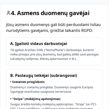
4. Asmens duomenų gavėjai
Jūsų asmens duomenys gali būti perduodami toliau
nurodytiems gavėjams, griežtai laikantis RGPD:
A. Įgalioti vidaus darbuotojai
Tik įgalioti Arashev SARL ("NomoPhone") darbuotojai, kuriems
reikia prieigos prie jūsų duomenų, kad galėtų atlikti savo pareigas
(užsakymų valdymas, klientų aptarnavimas ir kt.).
B. Paslaugų teikėjai (subrangovai)
•
Svetainės prieglobstis
Duomenų ir svetainių priegloba. Duomenys saugomi Europos
Sąjungoje esančiuose saugiuose serveriuose.
•
"Stripe" (mokėjimų apdorojimas)
Saugus kredito kortelių mokėjimų apdorojimas. "Stripe" turi PCI-
DSS 1 lygio sertifikatą - aukščiausio lygio mokėjimo saugumo