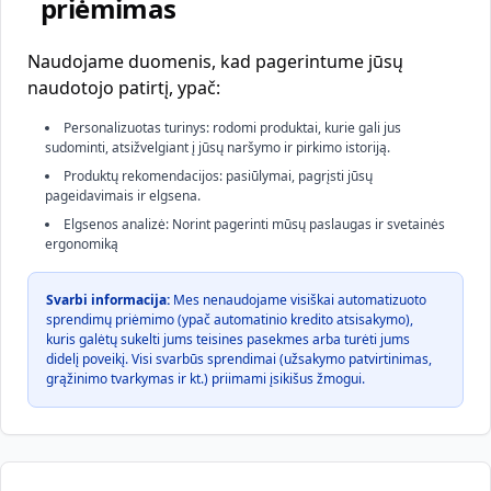
priėmimas
Naudojame duomenis, kad pagerintume jūsų
naudotojo patirtį, ypač:
Personalizuotas turinys: rodomi produktai, kurie gali jus
sudominti, atsižvelgiant į jūsų naršymo ir pirkimo istoriją.
Produktų rekomendacijos: pasiūlymai, pagrįsti jūsų
pageidavimais ir elgsena.
Elgsenos analizė: Norint pagerinti mūsų paslaugas ir svetainės
ergonomiką
Svarbi informacija:
Mes nenaudojame visiškai automatizuoto
sprendimų priėmimo (ypač automatinio kredito atsisakymo),
kuris galėtų sukelti jums teisines pasekmes arba turėti jums
didelį poveikį. Visi svarbūs sprendimai (užsakymo patvirtinimas,
grąžinimo tvarkymas ir kt.) priimami įsikišus žmogui.