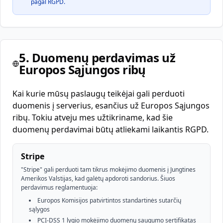
pagal RGPD.
5. Duomenų perdavimas už
Europos Sąjungos ribų
Kai kurie mūsų paslaugų teikėjai gali perduoti
duomenis į serverius, esančius už Europos Sąjungos
ribų. Tokiu atveju mes užtikriname, kad šie
duomenų perdavimai būtų atliekami laikantis RGPD.
Stripe
"Stripe" gali perduoti tam tikrus mokėjimo duomenis į Jungtines
Amerikos Valstijas, kad galėtų apdoroti sandorius. Šiuos
perdavimus reglamentuoja:
Europos Komisijos patvirtintos standartinės sutarčių
sąlygos
PCI-DSS 1 lygio mokėjimo duomenų saugumo sertifikatas