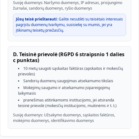
Susiję duomenys: Naršymo duomenys, IP adresas, prisijungimo
žurnalai, sandorių duomenys, ryšio duomenys
Jūsų teisė prieštarauti:
Galite nesutikti su teisėtais interesais
pagrįstu duomenų tvarkymu, susisiekę su mumis, jei yra
įtikinamų teisėtų priežasčių.
D. Teisinė prievolė (RGPD 6 straipsnio 1 dalies
c punktas)
10 metų saugoti sąskaitas faktūras (apskaitos ir mokesčių
prievolės)
Sandorių duomenų saugojimas atsekamumo tikslais
Mokėjimų saugumo ir atsekamumo įsipareigojimų
laikymasis
pranešimas atitinkamoms institucijoms, jei atsiranda
teisinė prievolė (mokesčių institucijoms, muitinėms ir t. t.)
Susiję duomenys: Užsakymo duomenys, sąskaitos faktūros,
mokėjimo duomenys, identifikavimo duomenys