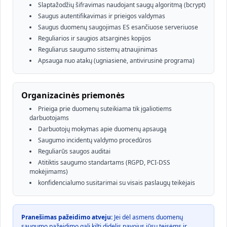
Slaptažodžių šifravimas naudojant saugų algoritmą (bcrypt)
Saugus autentifikavimas ir prieigos valdymas
Saugus duomenų saugojimas ES esančiuose serveriuose
Reguliarios ir saugios atsarginės kopijos
Reguliarus saugumo sistemų atnaujinimas
Apsauga nuo atakų (ugniasienė, antivirusinė programa)
Organizacinės priemonės
Prieiga prie duomenų suteikiama tik įgaliotiems
darbuotojams
Darbuotojų mokymas apie duomenų apsaugą
Saugumo incidentų valdymo procedūros
Reguliarūs saugos auditai
Atitiktis saugumo standartams (RGPD, PCI-DSS
mokėjimams)
konfidencialumo susitarimai su visais paslaugų teikėjais
Pranešimas pažeidimo atveju:
Jei dėl asmens duomenų
saugumo pažeidimo gali kilti didelis pavojus jūsų teisėms ir