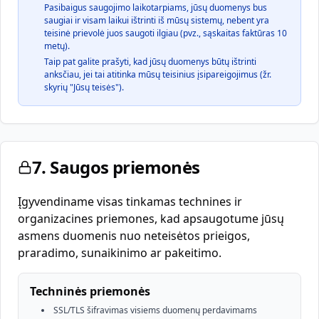
Pasibaigus saugojimo laikotarpiams, jūsų duomenys bus
saugiai ir visam laikui ištrinti iš mūsų sistemų, nebent yra
teisinė prievolė juos saugoti ilgiau (pvz., sąskaitas faktūras 10
metų).
Taip pat galite prašyti, kad jūsų duomenys būtų ištrinti
anksčiau, jei tai atitinka mūsų teisinius įsipareigojimus (žr.
skyrių "Jūsų teisės").
7. Saugos priemonės
Įgyvendiname visas tinkamas technines ir
organizacines priemones, kad apsaugotume jūsų
asmens duomenis nuo neteisėtos prieigos,
praradimo, sunaikinimo ar pakeitimo.
Techninės priemonės
SSL/TLS šifravimas visiems duomenų perdavimams