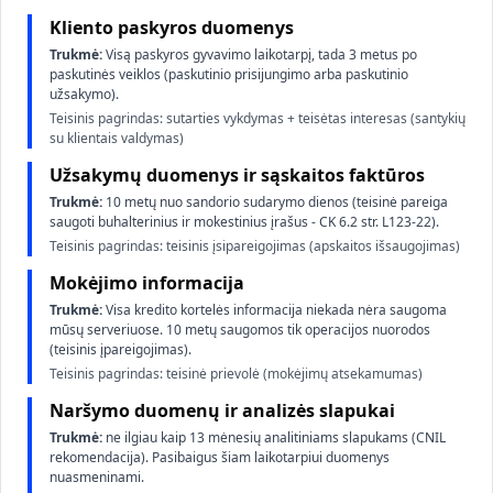
Kliento paskyros duomenys
Trukmė:
Visą paskyros gyvavimo laikotarpį, tada 3 metus po
paskutinės veiklos (paskutinio prisijungimo arba paskutinio
užsakymo).
Teisinis pagrindas: sutarties vykdymas + teisėtas interesas (santykių
su klientais valdymas)
Užsakymų duomenys ir sąskaitos faktūros
Trukmė:
10 metų nuo sandorio sudarymo dienos (teisinė pareiga
saugoti buhalterinius ir mokestinius įrašus - CK 6.2 str. L123-22).
Teisinis pagrindas: teisinis įsipareigojimas (apskaitos išsaugojimas)
Mokėjimo informacija
Trukmė:
Visa kredito kortelės informacija niekada nėra saugoma
mūsų serveriuose. 10 metų saugomos tik operacijos nuorodos
(teisinis įpareigojimas).
Teisinis pagrindas: teisinė prievolė (mokėjimų atsekamumas)
Naršymo duomenų ir analizės slapukai
Trukmė:
ne ilgiau kaip 13 mėnesių analitiniams slapukams (CNIL
rekomendacija). Pasibaigus šiam laikotarpiui duomenys
nuasmeninami.