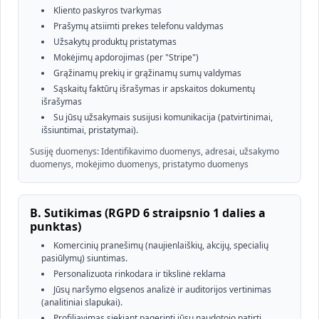
Kliento paskyros tvarkymas
Prašymų atsiimti prekes telefonu valdymas
Užsakytų produktų pristatymas
Mokėjimų apdorojimas (per "Stripe")
Grąžinamų prekių ir grąžinamų sumų valdymas
Sąskaitų faktūrų išrašymas ir apskaitos dokumentų
išrašymas
Su jūsų užsakymais susijusi komunikacija (patvirtinimai,
išsiuntimai, pristatymai).
Susiję duomenys: Identifikavimo duomenys, adresai, užsakymo
duomenys, mokėjimo duomenys, pristatymo duomenys
B. Sutikimas (RGPD 6 straipsnio 1 dalies a
punktas)
Komercinių pranešimų (naujienlaiškių, akcijų, specialių
pasiūlymų) siuntimas.
Personalizuota rinkodara ir tikslinė reklama
Jūsų naršymo elgsenos analizė ir auditorijos vertinimas
(analitiniai slapukai).
Profiliavimas siekiant pagerinti jūsų naudotojo patirtį