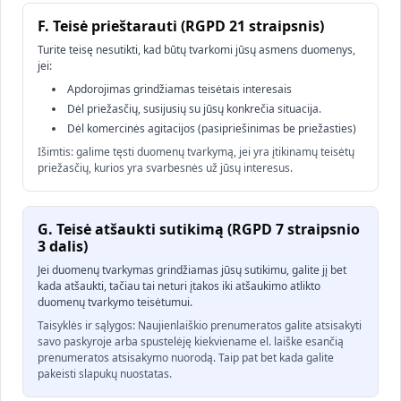
F. Teisė prieštarauti (RGPD 21 straipsnis)
Turite teisę nesutikti, kad būtų tvarkomi jūsų asmens duomenys,
jei:
Apdorojimas grindžiamas teisėtais interesais
Dėl priežasčių, susijusių su jūsų konkrečia situacija.
Dėl komercinės agitacijos (pasipriešinimas be priežasties)
Išimtis: galime tęsti duomenų tvarkymą, jei yra įtikinamų teisėtų
priežasčių, kurios yra svarbesnės už jūsų interesus.
G. Teisė atšaukti sutikimą (RGPD 7 straipsnio
3 dalis)
Jei duomenų tvarkymas grindžiamas jūsų sutikimu, galite jį bet
kada atšaukti, tačiau tai neturi įtakos iki atšaukimo atlikto
duomenų tvarkymo teisėtumui.
Taisyklės ir sąlygos: Naujienlaiškio prenumeratos galite atsisakyti
savo paskyroje arba spustelėję kiekviename el. laiške esančią
prenumeratos atsisakymo nuorodą. Taip pat bet kada galite
pakeisti slapukų nuostatas.