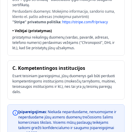
sertifikatą.
Perduodami duomenys: Mokėjimo informacija, sandorio suma,
kliento el. pašto adresas (mokėjimui patvirtinti)
"Stripe" privatumo politika:
https://stripe.com/fr/privacy
•
Vežėjai (pristatymas)
pristatymui reikalingų duomenų (vardas, pavardė, adresas,
telefono numeris) perdavimas vežėjams ("Chronopost", DHL ir
kt.), kad šie pristatytų jūsų užsakymus.
C. Kompetentingos institucijos
Esant teisiniam įpareigojimui, jūsų duomenys gali būti perduoti
kompetentingoms institucijoms (mokesčių tarnyboms, muitinei,
teisėsaugos institucijoms ir kt.), nes tai yra jų teisinių pareigų
dalis.
Įsipareigojimas:
Niekada neparduodame, nenuomojame ir
neperduodame jūsų asmens duomenų trečiosioms šalims
komerciniais tikslais. Visiems mūsų paslaugų teikėjams
taikomi griežti konfidencialumo ir saugumo įsipareigojimai