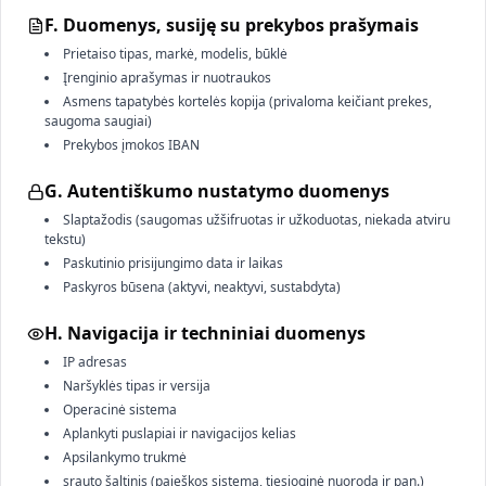
F. Duomenys, susiję su prekybos prašymais
Prietaiso tipas, markė, modelis, būklė
Įrenginio aprašymas ir nuotraukos
Asmens tapatybės kortelės kopija (privaloma keičiant prekes,
saugoma saugiai)
Prekybos įmokos IBAN
G. Autentiškumo nustatymo duomenys
Slaptažodis (saugomas užšifruotas ir užkoduotas, niekada atviru
tekstu)
Paskutinio prisijungimo data ir laikas
Paskyros būsena (aktyvi, neaktyvi, sustabdyta)
H. Navigacija ir techniniai duomenys
IP adresas
Naršyklės tipas ir versija
Operacinė sistema
Aplankyti puslapiai ir navigacijos kelias
Apsilankymo trukmė
srauto šaltinis (paieškos sistema, tiesioginė nuoroda ir pan.)