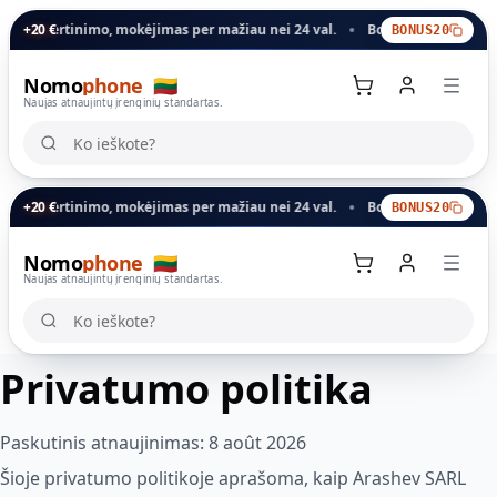
mo, mokėjimas per mažiau nei 24 val.
+20 €
Bonusas už senąjį įrenginį: šis kod
BONUS20
Nomo
phone
🇱🇹
Naujas atnaujintų įrenginių standartas.
Ko ieškote?
Ko ieškote?
mo, mokėjimas per mažiau nei 24 val.
+20 €
Bonusas už senąjį įrenginį: šis kod
BONUS20
Nomo
phone
🇱🇹
Krepšelis
Naujas atnaujintų įrenginių standartas.
Ko ieškote?
Ko ieškote?
Privatumo politika
Paskutinis atnaujinimas:
8 août 2026
Šioje privatumo politikoje aprašoma, kaip Arashev SARL