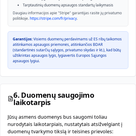
Tarptautinių duomenų apsaugos standartų laikymasis
Daugiau informacijos apie "Stripe" garantijas rasite jų privatumo
politikoje.
https://stripe.com/fr/privacy
.
Garantijos:
Visiems duomenų perdavimams už ES ribų taikomos
atitinkamos apsaugos priemonės, atitinkančios BDAR
(standartinės sutarčių sąlygos, privatumo skydas ir kt.), kad būtų
užtikrintas apsaugos lygis, lygiavertis Europos Sąjungos
apsaugos lygiui.
6. Duomenų saugojimo
laikotarpis
Jūsų asmens duomenys bus saugomi toliau
nurodytais laikotarpiais, nustatytais atsižvelgiant į
duomenų tvarkymo tikslą ir teisines prievoles: