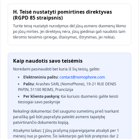
H. Teisė nustatyti pomirtines direktyvas
(RGPD 85 straipsnis)
Turite teisę nustatyti nurodymus dėl jūsų asmens duomenų likimo
po jūsų mirties. Jei direktyvų nėra, jūsų įpėdiniai gali naudotis tam
tikromis teisėmis (prieiga, ištaisymas, ištrynimas, jei reikia).
Kaip naudotis savo teisėmis
Norėdami pasinaudoti bet kuria iš šių teisių, galite:
Elektroniniu paštu:
contact@nomophone.com
Paštu:
Arashev SARL (NomoPhone), 19-21 RUE DENIS
PAPIN, 51100 REIMS, Prancūzija
Per kliento paskyrą:
Kai kuriuos duomenis galite keisti
tiesiogiai savo paskyroje
Reikalingi dokumentai: Dėl saugumo sumetimų prieš tvarkant
paraišką gali būti paprašyta pateikti asmens tapatybę
patvirtinančio dokumento kopiją.
Atsakymo laikas: Į jūsų prašymą įsipareigojame atsakyti per 1
mėnesį nuo jo gavimo. Šis laikotarpis gali būti pratęstas dar 2