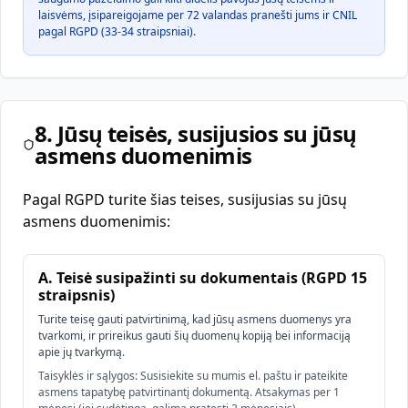
laisvėms, įsipareigojame per 72 valandas pranešti jums ir CNIL
pagal RGPD (33-34 straipsniai).
8. Jūsų teisės, susijusios su jūsų
asmens duomenimis
Pagal RGPD turite šias teises, susijusias su jūsų
asmens duomenimis:
A. Teisė susipažinti su dokumentais (RGPD 15
straipsnis)
Turite teisę gauti patvirtinimą, kad jūsų asmens duomenys yra
tvarkomi, ir prireikus gauti šių duomenų kopiją bei informaciją
apie jų tvarkymą.
Taisyklės ir sąlygos: Susisiekite su mumis el. paštu ir pateikite
asmens tapatybę patvirtinantį dokumentą. Atsakymas per 1