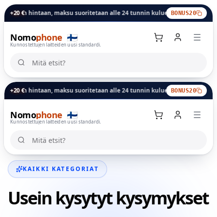
un hintaan, maksu suoritetaan alle 24 tunnin kuluessa.
+20 €
Vaihtobonus: täm
BONUS20
Nomo
phone
🇫🇮
Kunnostettujen laitteiden uusi standardi.
Mitä etsit?
Mitä etsit?
un hintaan, maksu suoritetaan alle 24 tunnin kuluessa.
+20 €
Vaihtobonus: täm
BONUS20
Nomo
phone
🇫🇮
Ostoskori
Kunnostettujen laitteiden uusi standardi.
Mitä etsit?
Mitä etsit?
KAIKKI KATEGORIAT
Usein kysytyt kysymykset