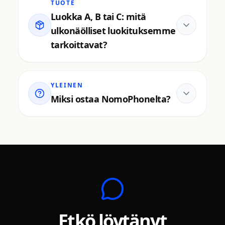
TUOTE
Luokka A, B tai C: mitä
ulkonäölliset luokituksemme
tarkoittavat?
YLEINEN
Miksi ostaa NomoPhonelta?
Etkö löytänyt