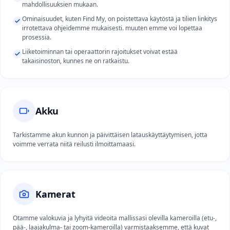
mahdollisuuksien mukaan.
Ominaisuudet, kuten Find My, on poistettava käytöstä ja tilien linkitys
irrotettava ohjeidemme mukaisesti. muuten emme voi lopettaa
prosessia.
Liiketoiminnan tai operaattorin rajoitukset voivat estää
takaisinoston, kunnes ne on ratkaistu.
Akku
Tarkistamme akun kunnon ja päivittäisen latauskäyttäytymisen, jotta
voimme verrata niitä reilusti ilmoittamaasi.
Kamerat
Otamme valokuvia ja lyhyitä videoita mallissasi olevilla kameroilla (etu-,
pää-, laajakulma- tai zoom-kameroilla) varmistaaksemme, että kuvat