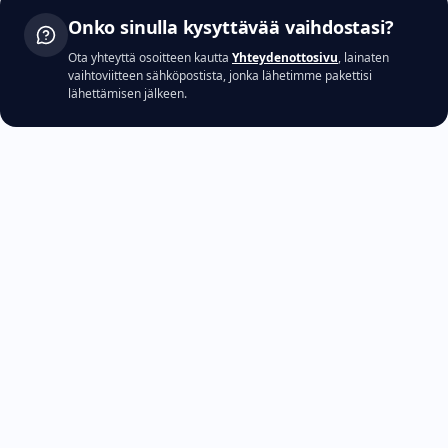
Onko sinulla kysyttävää vaihdostasi?
Ota yhteyttä osoitteen kautta
Yhteydenottosivu
, lainaten
vaihtoviitteen sähköpostista, jonka lähetimme pakettisi
lähettämisen jälkeen.