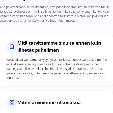
Kun pakettisi saapuu, tarkistamme, että puhelin vastaa sitä, mitä kerroit meille
tarjousta pyytäessäsi – malli, säilytystila, toimiiko se ja sen yleinen kunto. Näin
voimme vahvistaa tarjouksesi tai ehdottaa tarkistettua hintaa, jos jokin tärkeä
asia poikkeaa aina hyväksymiesi vaihtoehtojen mukaan.
Mitä tarvitsemme sinulta ennen kuin
lähetät puhelimen
Varaa aikaa vastaamalla kysymyksiin tarjousta luodessasi: oikea merkki
ja tarkka malli, säilytys, jos se vaikuttaa hintaan, kytkeytyykö puhelin
päälle ja toimiiko se sekä rehellinen kuvaus jälkistä tai vaurioista. Jos
jokin ei vastaa sitä, mitä näemme pakettia avattaessa, loppusumma voi
muuttua.
Miten arvioimme ulkonäköä