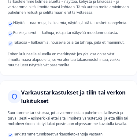
Tarkastelemme kolmea aluetta – näyttöä, kehystä ja takaosaa – ja
vertaamme niitä ilmoittamaasi kohtaan. Tämä auttaa meitä arvioimaan
puhelimen reilusti ja selittämään erot tarvittaessa.
Näyttö — naarmuja, halkeamia, näytön jälkiä tai kosketusongelmia.
Runko ja sivut — kolhuja, iskuja tai näkyvää muodonmuutosta.
Takaosa – halkeamia, nousevia osia tai tahroja, joita et maininnut.
Eniten kuluneella alueella on merkitystä: jos yksi osa on selvästi
ilmoittamaasi alapuolella, se voi alentaa takaisinostohintaa, vaikka
muut alueet näyttäisivät paremmilta.
Varkaustarkastukset ja tilin tai verkon
lukitukset
Suoritamme tarkistuksia, jotta voimme ostaa puhelimesi laillisesti ja
turvallisesti – esimerkiksi ettei sitä ilmoiteta varastetuksi ja että tiliin tai
mobiiliverkkoon liitetyt lukot poistetaan ohjeissamme kuvatulla tavalla.
Tarkistamme tunnisteet varkaustietokantoja vastaan