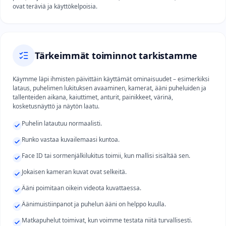
ovat teräviä ja käyttökelpoisia.
Tärkeimmät toiminnot tarkistamme
Käymme läpi ihmisten päivittäin käyttämät ominaisuudet – esimerkiksi
lataus, puhelimen lukituksen avaaminen, kamerat, ääni puheluiden ja
tallenteiden aikana, kaiuttimet, anturit, painikkeet, värinä,
kosketusnäyttö ja näytön laatu.
Puhelin latautuu normaalisti.
Runko vastaa kuvailemaasi kuntoa.
Face ID tai sormenjälkilukitus toimii, kun mallisi sisältää sen.
Jokaisen kameran kuvat ovat selkeitä.
Ääni poimitaan oikein videota kuvattaessa.
Äänimuistiinpanot ja puhelun ääni on helppo kuulla.
Matkapuhelut toimivat, kun voimme testata niitä turvallisesti.