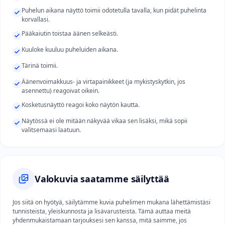
Puhelun aikana näyttö toimii odotetulla tavalla, kun pidät puhelinta
korvallasi.
Pääkaiutin toistaa äänen selkeästi.
Kuuloke kuuluu puheluiden aikana.
Tärinä toimii.
Äänenvoimakkuus- ja virtapainikkeet (ja mykistyskytkin, jos
asennettu) reagoivat oikein.
Kosketusnäyttö reagoi koko näytön kautta.
Näytössä ei ole mitään näkyvää vikaa sen lisäksi, mikä sopii
valitsemaasi laatuun.
Valokuvia saatamme säilyttää
Jos siitä on hyötyä, säilytämme kuvia puhelimen mukana lähettämistäsi
tunnisteista, yleiskunnosta ja lisävarusteista. Tämä auttaa meitä
yhdenmukaistamaan tarjouksesi sen kanssa, mitä saimme, jos