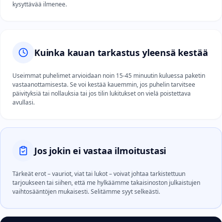
kysyttävää ilmenee.
Kuinka kauan tarkastus yleensä kestää
Useimmat puhelimet arvioidaan noin 15-45 minuutin kuluessa paketin
vastaanottamisesta. Se voi kestää kauemmin, jos puhelin tarvitsee
päivityksiä tai nollauksia tai jos tilin lukitukset on vielä poistettava
avullasi.
Jos jokin ei vastaa ilmoitustasi
Tärkeät erot – vauriot, viat tai lukot – voivat johtaa tarkistettuun
tarjoukseen tai siihen, että me hylkäämme takaisinoston julkaistujen
vaihtosääntöjen mukaisesti. Selitämme syyt selkeästi.