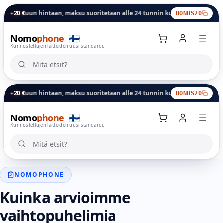
ioituun hintaan, maksu suoritetaan alle 24 tunnin kuluessa.
+20 €
Vaihtobonus
BONUS20
Nomo
phone
🇫🇮
Kunnostettujen laitteiden uusi standardi.
Mitä etsit?
Mitä etsit?
ioituun hintaan, maksu suoritetaan alle 24 tunnin kuluessa.
+20 €
Vaihtobonus
BONUS20
Nomo
phone
🇫🇮
Ostoskori
Kunnostettujen laitteiden uusi standardi.
Mitä etsit?
Mitä etsit?
NOMOPHONE
Kuinka arvioimme
vaihtopuhelimia