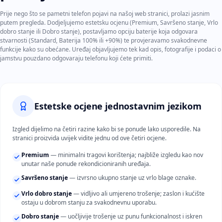
Prije nego što se pametni telefon pojavi na našoj web stranici, prolazi jasnim
putem pregleda. Dodjeljujemo estetsku ocjenu (Premium, Savršeno stanje, Vrlo
dobro stanje ili Dobro stanje), postavljamo opciju baterije koja odgovara
stvarnosti (Standard, Baterija 100% ili +90%) te provjeravamo svakodnevne
funkcije kako su obećane. Uređaj objavljujemo tek kad opis, fotografije i podaci o
jamstvu pouzdano odgovaraju telefonu koji ćete primiti.
Estetske ocjene jednostavnim jezikom
Izgled dijelimo na četiri razine kako bi se ponude lako usporedile. Na
stranici proizvida uvijek vidite jednu od ove četiri ocjene.
Premium
— minimalni tragovi korištenja; najbliže izgledu kao nov
unutar naše ponude rekondicioniranih uređaja.
Savršeno stanje
— izvrsno ukupno stanje uz vrlo blage oznake.
Vrlo dobro stanje
— vidljivo ali umjereno trošenje; zaslon i kućište
ostaju u dobrom stanju za svakodnevnu uporabu.
Dobro stanje
— uočljivije trošenje uz punu funkcionalnost i iskren