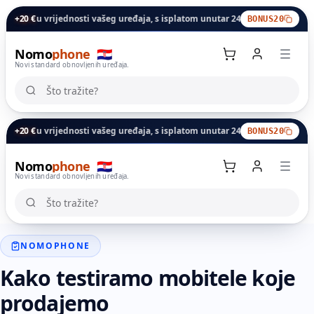
enu vrijednosti vašeg uređaja, s isplatom unutar 24 sata.
+20 €
Bonus za zamje
BONUS20
Nomo
phone
🇭🇷
Novi standard obnovljenih uređaja.
Što tražite?
Što tražite?
enu vrijednosti vašeg uređaja, s isplatom unutar 24 sata.
+20 €
Bonus za zamje
BONUS20
Nomo
phone
🇭🇷
Košarica
Novi standard obnovljenih uređaja.
Što tražite?
Što tražite?
NOMOPHONE
Kako testiramo mobitele koje
prodajemo