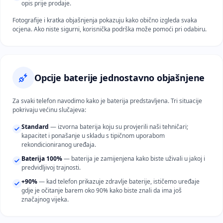
opis prije prodaje.
Fotografije i kratka objašnjenja pokazuju kako obično izgleda svaka
ocjena. Ako niste sigurni, korisnička podrška može pomoći pri odabiru.
Opcije baterije jednostavno objašnjene
Za svaki telefon navodimo kako je baterija predstavljena. Tri situacije
pokrivaju većinu slučajeva:
Standard
— izvorna baterija koju su provjerili naši tehničari;
kapacitet i ponašanje u skladu s tipičnom uporabom
rekondicioniranog uređaja.
Baterija 100%
— baterija je zamijenjena kako biste uživali u jakoj i
predvidljivoj trajnosti.
+90%
— kad telefon prikazuje zdravlje baterije, ističemo uređaje
gdje je očitanje barem oko 90% kako biste znali da ima još
značajnog vijeka.