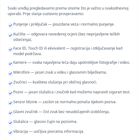
Svaki uređaj pregledavamo prema onome što je važno u svakodnevnoj
uporabi. Prije slanja sustavno provjeravamo:
Punjenje i priključak — pouzdana veza i normalno punjenje.
Kućište — odgovara navedenoj ocjeni (bez neprijavljene teških
oštećenja).
Face ID, Touch ID ili ekvivalent — registracija i otključavanje kad
model podržava.
Kamere — svaka najavljena leća daju upotrebljive fotografije i video.
Mikrofoni — jasan zvuk u videu i glasovnim bilješkama.
Zvučnici — kvaliteta slušanja pri običnoj glasnoći.
Pozivi — jasan slušalica i zvučnik kad možemo napraviti siguran test.
Senzor blizine — zaslon se normalno ponaša tijekom poziva.
Glavni zvučnik — čist zvuk bez neuobičajenih izobličenja.
Slušalica — glasovi čujni na pozivima.
Vibracija — uočljiva povratna informacija.