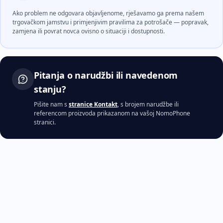
Ako problem ne odgovara objavljenome, rješavamo ga prema našem
trgovačkom jamstvu i primjenjivim pravilima za potrošače — popravak,
zamjena ili povrat novca ovisno o situaciji i dostupnosti.
Pitanja o narudžbi ili navedenom
stanju?
Pišite nam s
stranice Kontakt
, s brojem narudžbe ili
referencom proizvoda prikazanom na vašoj NomoPhone
stranici.