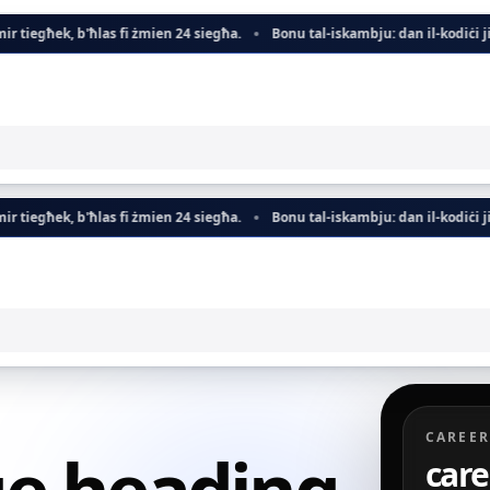
, b'ħlas fi żmien 24 siegħa.
Bonu tal-iskambju: dan il-kodiċi jiżdied di
, b'ħlas fi żmien 24 siegħa.
Bonu tal-iskambju: dan il-kodiċi jiżdied di
CAREER
ge.heading
care