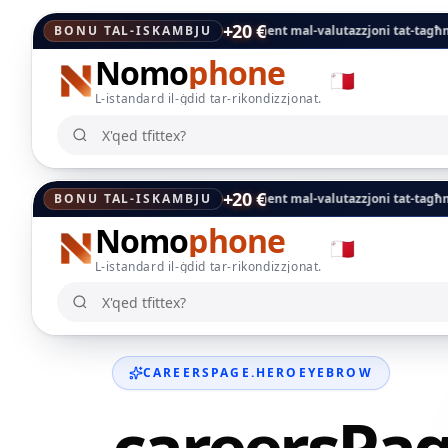
+20 €
mbju: dan il-kodiċi jiżdied direttament mal-valutazzjoni tat-tagħmir tiegħek
BONU TAL-ISKAMBJU
Nomo
phone
🇲🇹
L-istandard il-ġdid tar-rikondizzjonat.
X'qed tfittex?
X'qed tfittex?
+20 €
mbju: dan il-kodiċi jiżdied direttament mal-valutazzjoni tat-tagħmir tiegħek
BONU TAL-ISKAMBJU
Nomo
phone
🇲🇹
L-istandard il-ġdid tar-rikondizzjonat.
X'qed tfittex?
X'qed tfittex?
CAREERSPAGE.HEROEYEBROW
careersPa