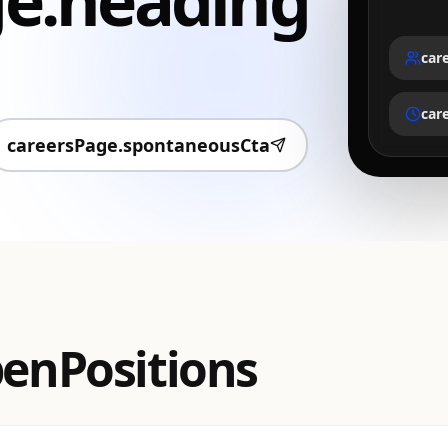
car
car
careersPage.spontaneousCta
enPositions