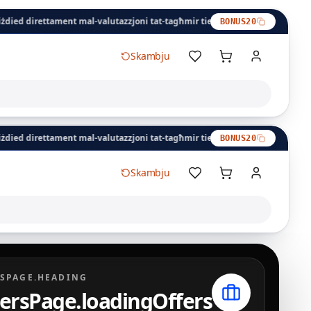
rettament mal-valutazzjoni tat-tagħmir tiegħek, b'ħlas fi żmien 24 siegħa.
BONUS20
Skambju
rettament mal-valutazzjoni tat-tagħmir tiegħek, b'ħlas fi żmien 24 siegħa.
BONUS20
Skambju
Kaxxa tax-xiri
SPAGE.HEADING
ersPage.loadingOffers