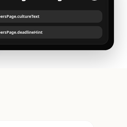
eersPage.cultureText
eersPage.deadlineHint