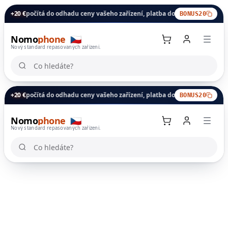
o započítá do odhadu ceny vašeho zařízení, platba do 24 hodin.
+20 €
Bonus z
BONUS20
Nomo
phone
🇨🇿
Nový standard repasovaných zařízení.
Co hledáte?
Co hledáte?
o započítá do odhadu ceny vašeho zařízení, platba do 24 hodin.
+20 €
Bonus z
BONUS20
Nomo
phone
🇨🇿
Košík
Nový standard repasovaných zařízení.
Co hledáte?
Co hledáte?