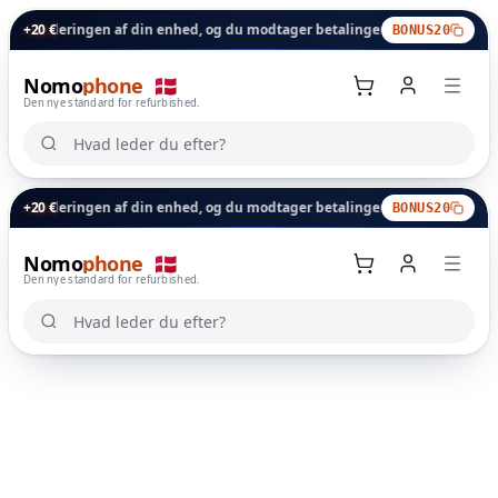
urderingen af din enhed, og du modtager betalingen inden for 24 timer.
+20 €
BONUS20
Nomo
phone
🇩🇰
Den nye standard for refurbished.
Hvad leder du efter?
Hvad leder du efter?
urderingen af din enhed, og du modtager betalingen inden for 24 timer.
+20 €
BONUS20
Nomo
phone
🇩🇰
Kurv
Den nye standard for refurbished.
Hvad leder du efter?
Hvad leder du efter?