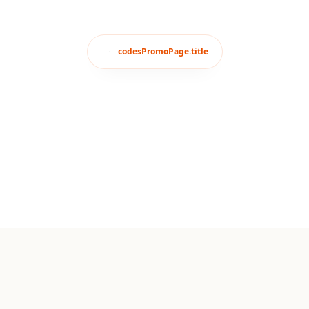
codesPromoPage.title