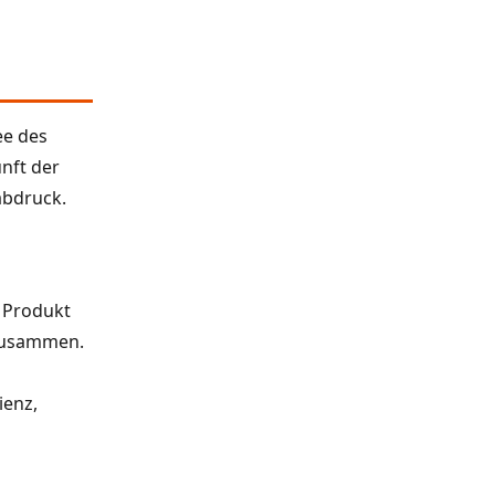
ee des
nft der
abdruck.
n Produkt
 zusammen.
ienz,