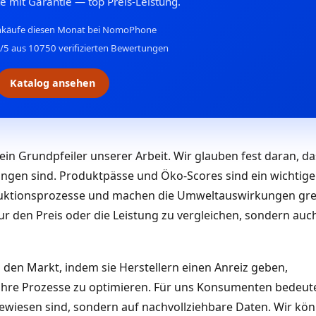
e mit Garantie — top Preis-Leistung.
nkäufe diesen Monat bei NomoPhone
5 aus 10750 verifizierten Bewertungen
Katalog ansehen
ein Grundpfeiler unserer Arbeit. Wir glauben fest daran, da
ngen sind. Produktpässe und Öko-Scores sind ein wichtiger 
oduktionsprozesse und machen die Umweltauswirkungen grei
r den Preis oder die Leistung zu vergleichen, sondern auch
 den Markt, indem sie Herstellern einen Anreiz geben,
ihre Prozesse zu optimieren. Für uns Konsumenten bedeute
ewiesen sind, sondern auf nachvollziehbare Daten. Wir kö