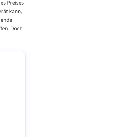
des Preises
erät kann,
sende
ffen. Doch