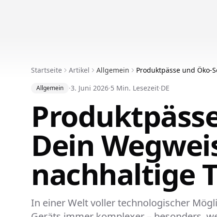
Startseite
Artikel
Allgemein
Produktpässe und Öko-Sc
Technik
·
3. Juni 2026
·
5 Min. Lesezeit
·
DE
Allgemein
Produktpässe
Dein Wegweis
nachhaltige 
In einer Welt voller technologischer Mögl
Geräts immer komplexer – besonders, wenn