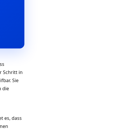
ss
Schritt in
fbar. Sie
 die
t es, dass
nnen