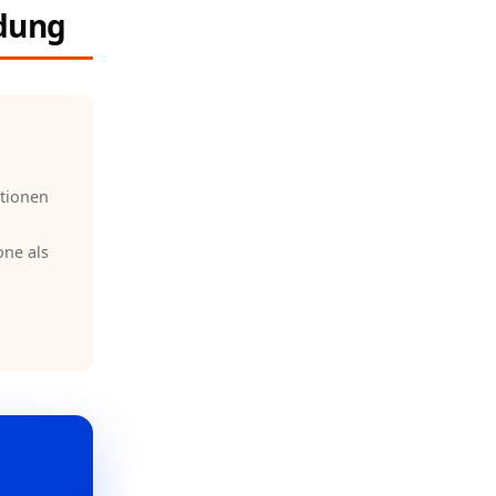
idung
ationen
one als