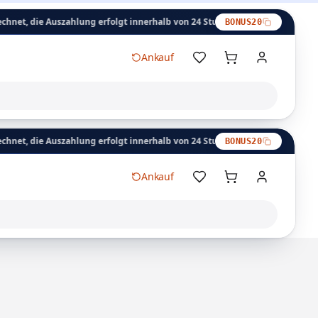
ahlung erfolgt innerhalb von 24 Stunden.
Eintauschbonus: Dieser Code 
BONUS20
Ankauf
ahlung erfolgt innerhalb von 24 Stunden.
Eintauschbonus: Dieser Code 
BONUS20
Ankauf
Warenkorb