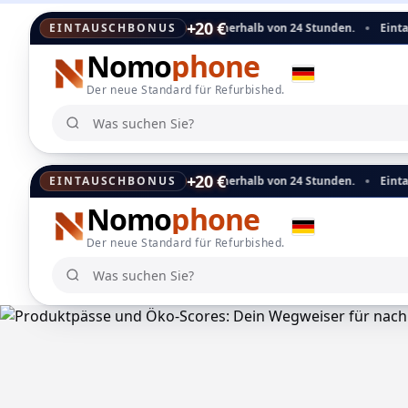
+20 €
die Auszahlung erfolgt innerhalb von 24 Stunden.
EINTAUSCHBONUS
Eintauschbonus: Dies
Nomo
phone
Der neue Standard für Refurbished.
Was suchen Sie?
Was suchen Sie?
+20 €
die Auszahlung erfolgt innerhalb von 24 Stunden.
EINTAUSCHBONUS
Eintauschbonus: Dies
Nomo
phone
Der neue Standard für Refurbished.
Was suchen Sie?
Was suchen Sie?