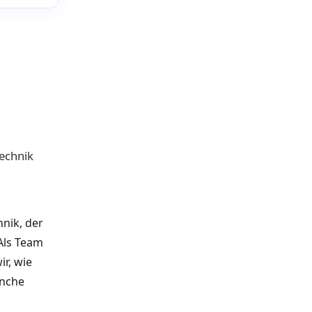
echnik
nik, der
 Als Team
r, wie
anche