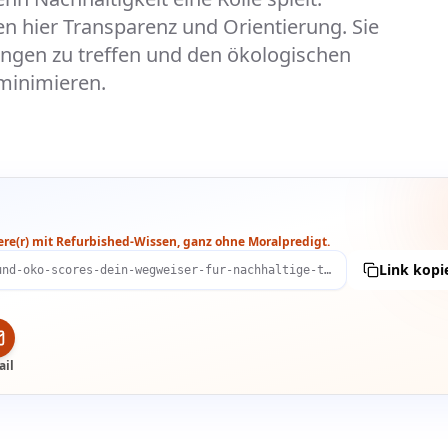
 hier Transparenz und Orientierung. Sie
ungen zu treffen und den ökologischen
minimieren.
vere(r) mit Refurbished-Wissen, ganz ohne Moralpredigt.
Link kopi
https://nomophone.com/de/articles/produktpasse-und-oko-scores-dein-wegweiser-fur-nachhaltige-technik
ail