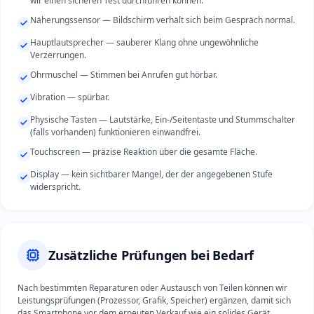
wir einen sicheren Test durchführen können.
Näherungssensor — Bildschirm verhält sich beim Gespräch normal.
Hauptlautsprecher — sauberer Klang ohne ungewöhnliche
Verzerrungen.
Ohrmuschel — Stimmen bei Anrufen gut hörbar.
Vibration — spürbar.
Physische Tasten — Lautstärke, Ein-/Seitentaste und Stummschalter
(falls vorhanden) funktionieren einwandfrei.
Touchscreen — präzise Reaktion über die gesamte Fläche.
Display — kein sichtbarer Mangel, der der angegebenen Stufe
widerspricht.
Zusätzliche Prüfungen bei Bedarf
Nach bestimmten Reparaturen oder Austausch von Teilen können wir
Leistungsprüfungen (Prozessor, Grafik, Speicher) ergänzen, damit sich
das Smartphone vor dem erneuten Verkauf wie ein solides Gerät