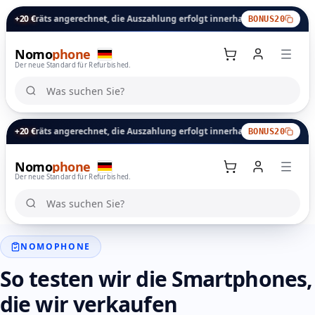
eräts angerechnet, die Auszahlung erfolgt innerhalb von 24 Stunden.
+20 €
E
BONUS20
Nomo
phone
Der neue Standard für Refurbished.
Was suchen Sie?
Was suchen Sie?
eräts angerechnet, die Auszahlung erfolgt innerhalb von 24 Stunden.
+20 €
E
BONUS20
Nomo
phone
Warenkorb
Der neue Standard für Refurbished.
Was suchen Sie?
Was suchen Sie?
NOMOPHONE
So testen wir die Smartphones,
die wir verkaufen