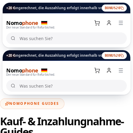
angerechnet, die Auszahlung erfolgt innerhalb von 24 Stunden.
+20 €
Eintaus
BONUS20
Nomo
phone
Der neue Standard für Refurbished.
Was suchen Sie?
Was suchen Sie?
angerechnet, die Auszahlung erfolgt innerhalb von 24 Stunden.
+20 €
Eintaus
BONUS20
Nomo
phone
Warenkorb
Der neue Standard für Refurbished.
Was suchen Sie?
Was suchen Sie?
NOMOPHONE GUIDES
Kauf- & Inzahlungnahme-
Guides