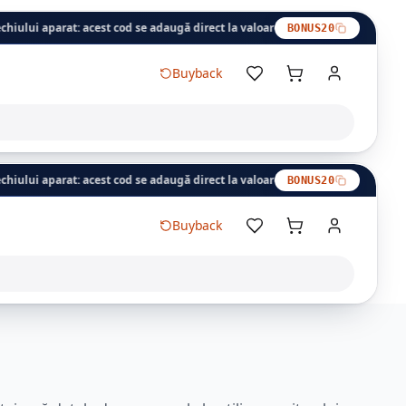
cest cod se adaugă direct la valoarea estimată a aparatului dvs., plata se e
BONUS20
Buyback
cest cod se adaugă direct la valoarea estimată a aparatului dvs., plata se e
BONUS20
Buyback
Coș