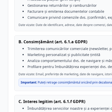
Gestionarea returnărilor și rambursărilor
Facturare și emiterea documentelor contabile
Comunicare privind comenzile dvs. (confirmări, expe
Date vizate: Date de identificare, adrese, date despre comenzi, date
B. Consimțământ (art. 6.1.a GDPR)
Trimiterea comunicărilor comerciale (newsletter, pr
Marketing personalizat și publicitate țintită
Analiza comportamentului dvs. de navigare și măsu
Profilare pentru îmbunătățirea experienței dvs. de 
Date vizate: Email, preferințe de marketing, date de navigare, istor
Important:
Puteți retrage consimțământul oricând prin dezabonar
C. Interes legitim (art. 6.1.f GDPR)
Îmbunătățirea serviciilor noastre și a experienței d