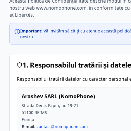
Această Politică de Confidențialitate descrie modul în c
nostru web www.nomophone.com, în conformitate cu Reg
et Libertés.
Important:
Vă invităm să citiți cu atenție această politic
nostru.
1. Responsabilul tratării și datel
Responsabilul tratării datelor cu caracter personal 
Arashev SARL (NomoPhone)
Strada Denis Papin, nr. 19-21
51100 REIMS
Franța
E-mail:
contact@nomophone.com