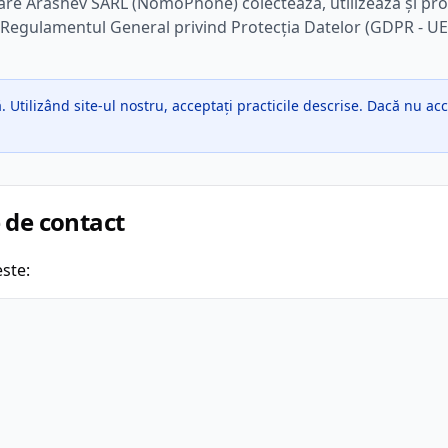
are Arashev SARL (NomoPhone) colectează, utilizează și prote
ulamentul General privind Protecția Datelor (GDPR - UE 2
ă. Utilizând site-ul nostru, acceptați practicile descrise. Dacă nu acc
e de contact
este: