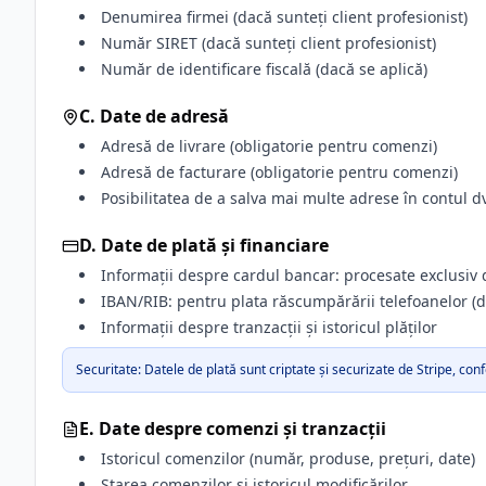
Denumirea firmei (dacă sunteți client profesionist)
Număr SIRET (dacă sunteți client profesionist)
Număr de identificare fiscală (dacă se aplică)
C. Date de adresă
Adresă de livrare (obligatorie pentru comenzi)
Adresă de facturare (obligatorie pentru comenzi)
Posibilitatea de a salva mai multe adrese în contul d
D. Date de plată și financiare
Informații despre cardul bancar: procesate exclusiv
IBAN/RIB: pentru plata răscumpărării telefoanelor (da
Informații despre tranzacții și istoricul plăților
Securitate: Datele de plată sunt criptate și securizate de Stripe, 
E. Date despre comenzi și tranzacții
Istoricul comenzilor (număr, produse, prețuri, date)
Starea comenzilor și istoricul modificărilor