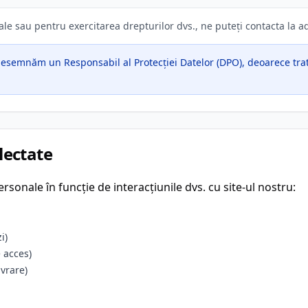
nale sau pentru exercitarea drepturilor dvs., ne puteți contacta la 
esemnăm un Responsabil al Protecției Datelor (DPO), deoarece trata
lectate
sonale în funcție de interacțiunile dvs. cu site-ul nostru:
i)
e acces)
vrare)