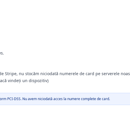
vs.
 de Stripe, nu stocăm niciodată numerele de card pe serverele noas
că vindeți un dispozitiv)
conform PCI-DSS. Nu avem niciodată acces la numere complete de card.