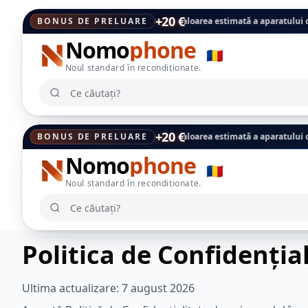
+20 €
est cod se adaugă direct la valoarea estimată a aparatului dvs., plata se ef
BONUS DE PRELUARE
Nomo
phone
🇷🇴
Noul standard în recondiționate.
Ce căutați?
Ce căutați?
+20 €
est cod se adaugă direct la valoarea estimată a aparatului dvs., plata se ef
BONUS DE PRELUARE
Nomo
phone
🇷🇴
Noul standard în recondiționate.
Ce căutați?
Ce căutați?
Politica de Confidenția
Ultima actualizare:
7 august 2026