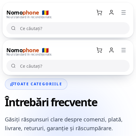
Nomo
phone
🇷🇴
Noul standard în recondiționate.
Ce căutați?
Ce căutați?
Nomo
phone
🇷🇴
Coș
Noul standard în recondiționate.
Ce căutați?
Ce căutați?
TOATE CATEGORIILE
Întrebări frecvente
Găsiți răspunsuri clare despre comenzi, plată,
livrare, retururi, garanție și răscumpărare.