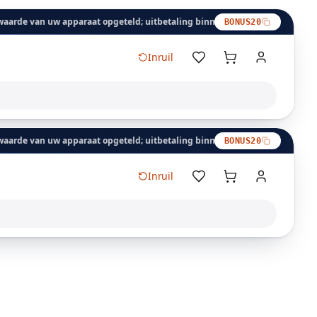
de van uw apparaat opgeteld; uitbetaling binnen 24 uur.
Inruilbonus: d
BONUS20
Inruil
de van uw apparaat opgeteld; uitbetaling binnen 24 uur.
Inruilbonus: d
BONUS20
Inruil
Winkelwagen