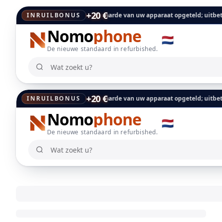
+20 €
de wordt direct bij de taxatiewaarde van uw apparaat opgeteld; uitbetaling
INRUILBONUS
Nomo
phone
🇳🇱
De nieuwe standaard in refurbished.
Wat zoekt u?
Wat zoekt u?
+20 €
de wordt direct bij de taxatiewaarde van uw apparaat opgeteld; uitbetaling
INRUILBONUS
Nomo
phone
🇳🇱
De nieuwe standaard in refurbished.
Wat zoekt u?
Wat zoekt u?