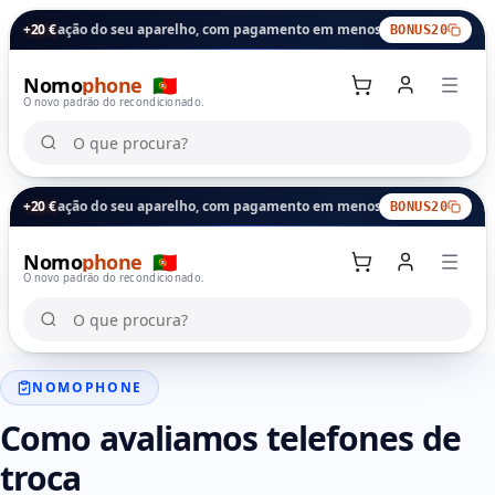
aliação do seu aparelho, com pagamento em menos de 24 horas.
+20 €
Bónus 
BONUS20
Nomo
phone
🇵🇹
O novo padrão do recondicionado.
O que procura?
O que procura?
aliação do seu aparelho, com pagamento em menos de 24 horas.
+20 €
Bónus 
BONUS20
Nomo
phone
🇵🇹
Carrinho
O novo padrão do recondicionado.
O que procura?
O que procura?
NOMOPHONE
Como avaliamos telefones de
troca