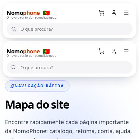
Nomo
phone
🇵🇹
O novo padrão do recondicionado.
O que procura?
O que procura?
Nomo
phone
🇵🇹
Carrinho
O novo padrão do recondicionado.
O que procura?
O que procura?
NAVEGAÇÃO RÁPIDA
Mapa do site
Encontre rapidamente cada página importante
da NomoPhone: catálogo, retoma, conta, ajuda,