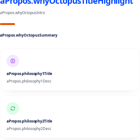
aPropos.whyOctopusTitleHighlight
aPropos.whyOctopusIntro
aPropos.whyOctopusSummary
aPropos.philosophy1Title
aPropos.philosophy1Desc
aPropos.philosophy2Title
aPropos.philosophy2Desc