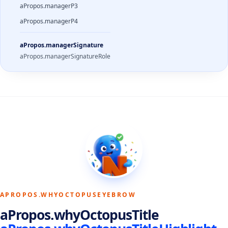
aPropos.managerP3
aPropos.managerP4
aPropos.managerSignature
aPropos.managerSignatureRole
APROPOS.WHYOCTOPUSEYEBROW
aPropos.whyOctopusTitle