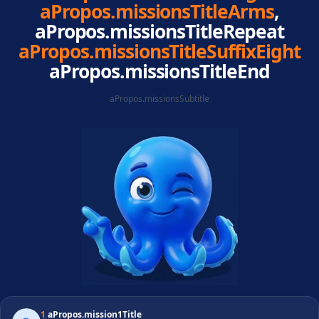
aPropos.missionsTitleArms
,
aPropos.missionsTitleRepeat
aPropos.missionsTitleSuffixEight
aPropos.missionsTitleEnd
aPropos.missionsSubtitle
1
aPropos.mission1Title