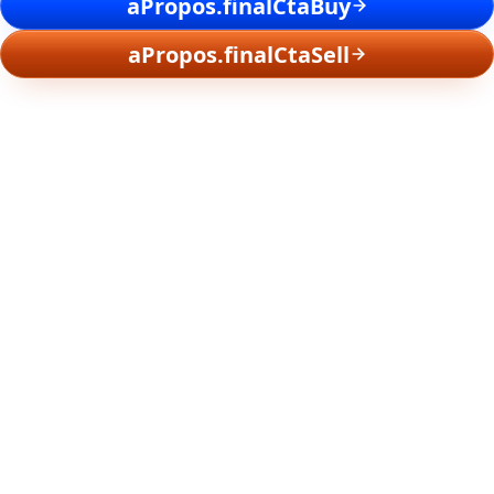
aPropos.finalCtaBuy
aPropos.finalCtaSell