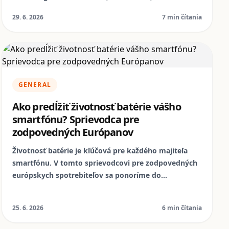
pomáha žiť pohodlnejšie a udržateľnejšie. Objavte,
29. 6. 2026
7 min čítania
ako s Nomophone, európskym lídrom v refurbished
zariadeniach, môžete túto víziu premeniť na
skutočnosť.
GENERAL
Ako predĺžiť životnosť batérie vášho
smartfónu? Sprievodca pre
zodpovedných Európanov
Životnosť batérie je kľúčová pre každého majiteľa
smartfónu. V tomto sprievodcovi pre zodpovedných
európskych spotrebiteľov sa ponoríme do
osvedčených postupov nabíjania, dôležitosti správnej
starostlivosti a úlohy repasovaných zariadení pri
25. 6. 2026
6 min čítania
podpore udržateľnosti. Objavte, ako si udržať batériu
v top forme a podporiť ekologickejšiu budúcnosť s