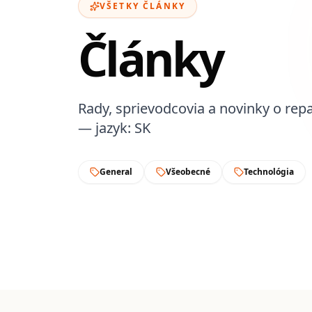
VŠETKY ČLÁNKY
Články
Rady, sprievodcovia a novinky o re
— jazyk: SK
General
Všeobecné
Technológia