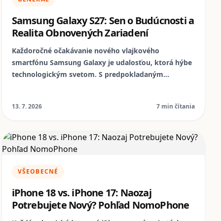
Samsung Galaxy S27: Sen o Budúcnosti a
Realita Obnovených Zariadení
Každoročné očakávanie nového vlajkového
smartfónu Samsung Galaxy je udalosťou, ktorá hýbe
technologickým svetom. S predpokladaným
príchodom Galaxy S27 sa opäť raz naskytá otázka:
aké inovácie nás čakajú a akú cestu si zvolíme pri
13. 7. 2026
7 min čítania
kúpe nového zariadenia? Ponorte sa s nami do sveta
najnovších technológií a objavte, prečo je aj v ére
neustálych noviniek rozumné zvážiť ekologickejšiu a
ekonomickejšiu alternatívu.
VŠEOBECNÉ
iPhone 18 vs. iPhone 17: Naozaj
Potrebujete Nový? Pohľad NomoPhone