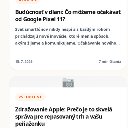
Budúcnosť v dlani: Čo môžeme očakávať
od Google Pixel 11?
Svet smartfónov nikdy nespí a s každým rokom
prichádzajú nové inovácie, ktoré menia spôsob,
akým žijeme a komunikujeme. Očakávanie nového
modelu Google Pixel 11 nie je výnimkou, a my sa už
teraz zamýšľame nad tým, aké prekvapenia nám
15. 7. 2026
7 min čítania
prinesie. Poďme sa spoločne pozrieť na to, čo by
mohol tento futuristický kúsok techniky ponúknuť a
ako sa to spája s udržateľnosťou, ktorú presadzuje
📷
NomoPhone.
VŠEOBECNÉ
Zdražovanie Apple: Prečo je to skvelá
správa pre repasovaný trh a vašu
peňaženku