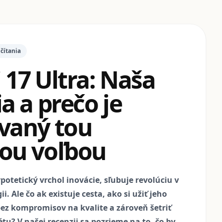
 čítania
 17 Ultra: Naša
a a prečo je
vaný tou
ou voľbou
potetický vrchol inovácie, sľubuje revolúciu v
i. Ale čo ak existuje cesta, ako si užiť jeho
ez kompromisov na kvalite a zároveň šetriť
tu? V našej recenzii sa pozrieme na to, čo by