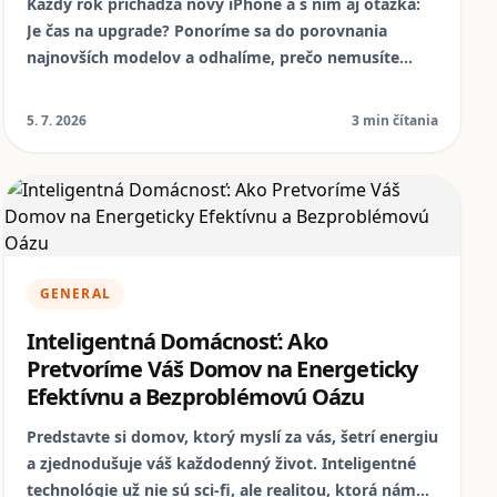
Každý rok prichádza nový iPhone a s ním aj otázka:
Je čas na upgrade? Ponoríme sa do porovnania
najnovších modelov a odhalíme, prečo nemusíte
vždy naháňať najnovšie trendy. Zistite, ako obnovené
zariadenia od NomoPhone ponúkajú inteligentnú a
5. 7. 2026
3 min čítania
udržateľnú alternatívu, ktorá šetrí vašu peňaženku aj
planétu.
GENERAL
Inteligentná Domácnosť: Ako
Pretvoríme Váš Domov na Energeticky
Efektívnu a Bezproblémovú Oázu
Predstavte si domov, ktorý myslí za vás, šetrí energiu
a zjednodušuje váš každodenný život. Inteligentné
technológie už nie sú sci-fi, ale realitou, ktorá nám