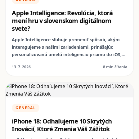
Apple Intelligence: Revolúcia, ktorá
mení hru v slovenskom digitálnom
svete?
Apple Intelligence sľubuje premeniť spôsob, akým
interagujeme s našimi zariadeniami, prinášajúc
personalizovanú umelú inteligenciu priamo do iOS,
iPadOS a macOS. Od vylepšenia písania až po
13. 7. 2026
8 min čítania
inteligentnejšiu Siri, tieto inovácie otvárajú dvere do
novej digitálnej éry. V tomto článku sa pozrieme na
to, čo Apple Intelligence znamená pre slovenských
používateľov a ako sa NomoPhone, európsky líder v
oblasti repasovaných zariadení, stavia k tejto
technologickej revolúcii.
GENERAL
iPhone 18: Odhaľujeme 10 Skrytých
Inovácií, Ktoré Zmenia Váš Zážitok