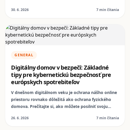
digitálnej rovnováhe, pričom zdôrazní aj úlohu
30. 6. 2026
7 min čítania
repasovaných zariadení NomoPhone v
udržateľnejšom životnom štýle.
GENERAL
Digitálny domov v bezpečí: Základné
tipy pre kybernetickú bezpečnosť pre
európskych spotrebiteľov
V dnešnom digitálnom veku je ochrana nášho online
priestoru rovnako dôležitá ako ochrana fyzického
domova. Prečítajte si, ako môžete posilniť svoju
kybernetickú obranu a zabezpečiť svoje osobné
26. 6. 2026
7 min čítania
údaje pred hrozbami, ktoré číhajú na internete.
Ponoríme sa do praktických rád, ktoré vám pomôžu