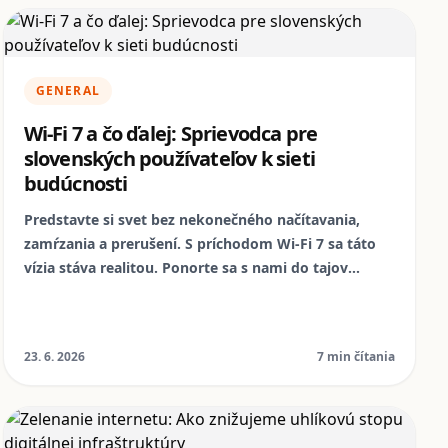
Nomophone.
GENERAL
Wi-Fi 7 a čo ďalej: Sprievodca pre
slovenských používateľov k sieti
budúcnosti
Predstavte si svet bez nekonečného načítavania,
zamŕzania a prerušení. S príchodom Wi-Fi 7 sa táto
vízia stáva realitou. Ponorte sa s nami do tajov
najnovšej generácie bezdrôtových sietí a zistite, ako
môžete svoju slovenskú domácnosť pripraviť na éru
ultra rýchleho a spoľahlivého internetu, a prečo sú
23. 6. 2026
7 min čítania
repasované zariadenia od NomoPhone kľúčom k
udržateľnej budúcnosti.