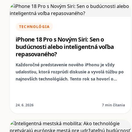
displej pre váš repasovaný smartfón s dôverou od
NomoPhone.
TECHNOLÓGIA
iPhone 18 Pro s Novým Siri: Sen o
budúcnosti alebo inteligentná voľba
repasovaného?
Každoročné predstavenie nového iPhonu je vždy
udalosťou, ktorá rozprúdi diskusie a vyvolá túžbu po
najnovších technológiách. Tento rok sa hovorí o
iPhone 18 Pro a jeho revolučnom "Nouveau Siri". Ale
je naozaj nutné mať vždy to najnovšie, alebo existuje
múdrejší a udržateľnejší spôsob, ako si užívať
24. 6. 2026
7 min čítania
špičkové technológie?