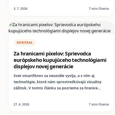
iPhony od NomoPhone sú vždy spoľahlivou,
3. 7. 2026
7 min čítania
ekologickou a cenovo dostupnou alternatívou, ktorá
prináša kvalitu bez kompromisov.
GENERAL
Za hranicami pixelov: Sprievodca
európskeho kupujúceho technológiami
displejov novej generácie
Svet smartfónov sa neustále vyvíja, a s ním aj
technológie, ktoré nám sprostredkúvajú vizuálny
zážitok. V tomto článku sa pozrieme za hranice
bežných pixelov a preskúmame najnovšie inovácie v
oblasti displejov, ktoré menia spôsob, akým
27. 6. 2026
7 min čítania
vnímame naše digitálne svety. Od OLED po microLED,
objavte, čo nás čaká a ako si vybrať ten správny