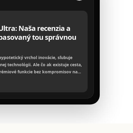
Ultra: Naša recenzia a
epasovaný tou správnou
hypotetický vrchol inovácie, sľubuje
nej technológii. Ale čo ak existuje cesta,
 prémiové funkcie bez kompromisov na
 šetriť peňaženku aj planétu? V našej
ieme na to, čo by tento smartfón mohol
o by repasované modely od NomoPhone
gentnou voľbou pre každého, kto hľadá
a lepšiu cenu.