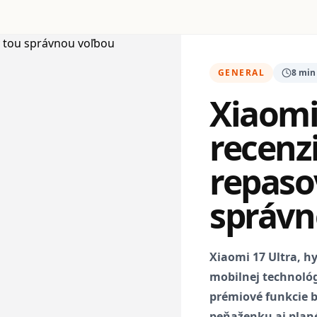
GENERAL
8 min
Xiaomi
recenzi
repaso
správn
Xiaomi 17 Ultra, hy
mobilnej technológi
prémiové funkcie b
peňaženku aj plané