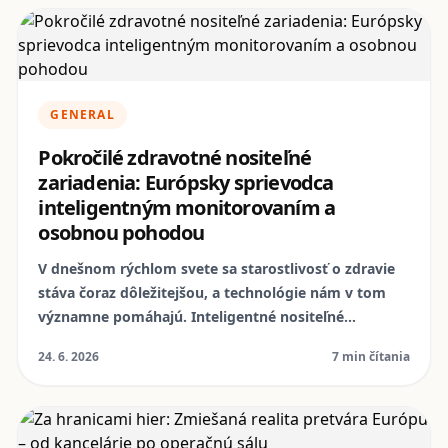
cítiť sa bezpečnejšie v online svete.
GENERAL
Pokročilé zdravotné nositeľné
zariadenia: Európsky sprievodca
inteligentným monitorovaním a
osobnou pohodou
V dnešnom rýchlom svete sa starostlivosť o zdravie
stáva čoraz dôležitejšou, a technológie nám v tom
významne pomáhajú. Inteligentné nositeľné
zariadenia, ako sú smart hodinky a fitness náramky,
24. 6. 2026
7 min čítania
prešli dlhú cestu od jednoduchých krokomerov.
Ponúkajú nám detailný pohľad na naše telo a
pomáhajú nám prevziať aktívnu rolu v našom zdraví,
často v spojení s kvalitným smartfónom, ktorý môže