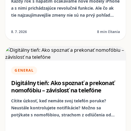
Každý rok s napätím očakávame nové modely iPhone
a s nimi prichádzajúce revolučné funkcie. Ale čo ak
tie najzaujímavejšie zmeny nie sú na prvý pohľad
viditeľné? Ponorte sa s nami do sveta iPhone 18 a
objavte desať "skrytých" inovácií, ktoré síce nebudú
8. 7. 2026
8 min čítania
kričať z reklamných bilbordov, no dramaticky zlepšia
vaše každodenné používanie. A čo je najlepšie,
mnohé z týchto pokrokov sú dostupné aj
prostredníctvom repasovaných zariadení, ktoré
ponúka NomoPhone.
GENERAL
Digitálny tieň: Ako spoznať a prekonať
nomofóbiu – závislosť na telefóne
Cítite úzkosť, keď nemáte svoj telefón poruke?
Neustále kontrolujete notifikácie? Možno sa
potýkate s nomofóbiou, strachom z odlúčenia od
mobilného zariadenia. Tento článok vám pomôže
pochopiť príznaky a ponúkne praktické kroky k