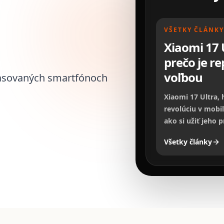
VŠETKY ČLÁNKY
Xiaomi 17 
prečo je r
voľbou
pasovaných smartfónoch
Xiaomi 17 Ultra, 
revolúciu v mobil
ako si užiť jeho
kvalite a zároveň
Všetky články
recenzii sa pozr
ponúknuť a preč
mohli byť inteli
špičkový výkon z