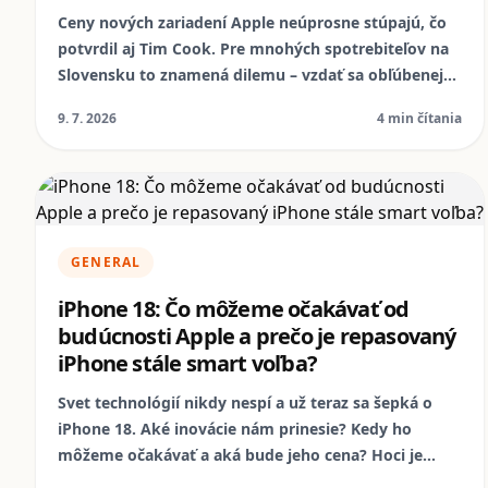
Ceny nových zariadení Apple neúprosne stúpajú, čo
potvrdil aj Tim Cook. Pre mnohých spotrebiteľov na
Slovensku to znamená dilemu – vzdať sa obľúbenej
značky alebo siahnuť hlbšie do vrecka. Avšak, práve
9. 7. 2026
4 min čítania
tento trend otvára dvere pre repasované smartfóny,
ktoré ponúkajú špičkovú kvalitu za zlomok ceny, a
NomoPhone je pripravený byť vaším spoľahlivým
partnerom.
GENERAL
iPhone 18: Čo môžeme očakávať od
budúcnosti Apple a prečo je repasovaný
iPhone stále smart voľba?
Svet technológií nikdy nespí a už teraz sa šepká o
iPhone 18. Aké inovácie nám prinesie? Kedy ho
môžeme očakávať a aká bude jeho cena? Hoci je
budúcnosť plná otáznikov, jedno je isté: repasované