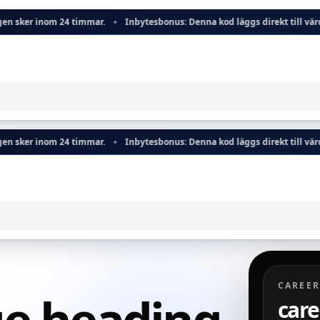
 inom 24 timmar.
Inbytesbonus: Denna kod läggs direkt till värderingen
 inom 24 timmar.
Inbytesbonus: Denna kod läggs direkt till värderingen
CAREER
ge.heading
care