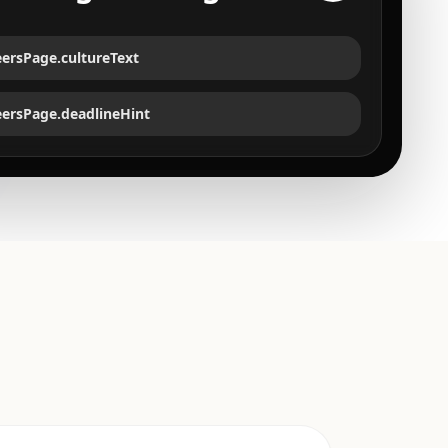
eersPage.cultureText
eersPage.deadlineHint