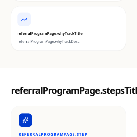
referralProgramPage.whyTrackTitle
referralProgramPage.whyTrackDesc
referralProgramPage.stepsTit
REFERRALPROGRAMPAGE.STEP