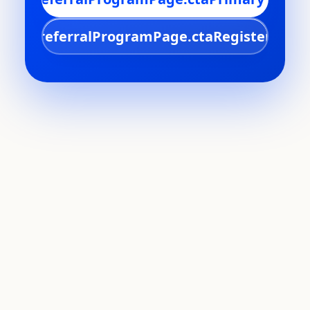
referralProgramPage.ctaRegister