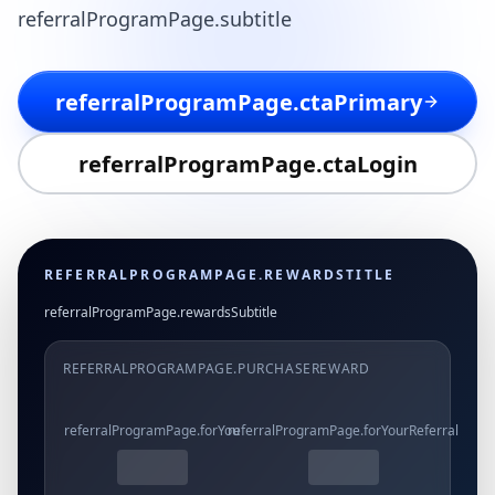
referralProgramPage.subtitle
referralProgramPage.ctaPrimary
referralProgramPage.ctaLogin
REFERRALPROGRAMPAGE.REWARDSTITLE
referralProgramPage.rewardsSubtitle
REFERRALPROGRAMPAGE.PURCHASEREWARD
referralProgramPage.forYou
referralProgramPage.forYourReferral