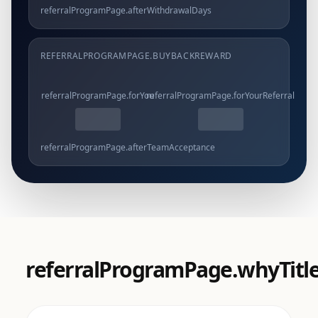
referralProgramPage.afterWithdrawalDays
REFERRALPROGRAMPAGE.BUYBACKREWARD
referralProgramPage.forYou
referralProgramPage.forYourReferral
referralProgramPage.afterTeamAcceptance
referralProgramPage.whyTitl