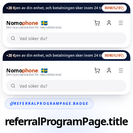
ngen av din enhet, och betalningen sker inom 24 timmar.
+20 €
Inbytesbonus: 
BONUS20
Nomo
phone
🇸🇪
Den nya standarden för rekonditionerat.
Vad söker du?
Vad söker du?
ngen av din enhet, och betalningen sker inom 24 timmar.
+20 €
Inbytesbonus: 
BONUS20
Nomo
phone
🇸🇪
Varukorg
Den nya standarden för rekonditionerat.
Vad söker du?
Vad söker du?
REFERRALPROGRAMPAGE.BADGE
referralProgramPage.title