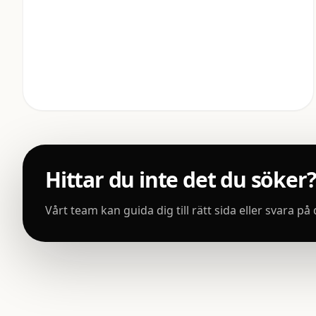
Hittar du inte det du söker?
Vårt team kan guida dig till rätt sida eller svara på 