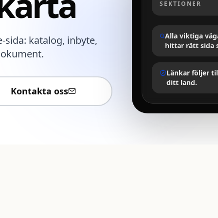
karta
SEKTIONER
Alla viktiga vä
sida: katalog, inbyte,
hittar rätt sida
 dokument.
Länkar följer ti
ditt land.
Kontakta oss