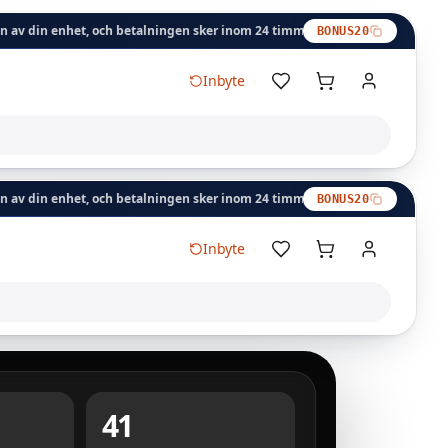
het, och betalningen sker inom 24 timmar.
Inbytesbonus: Denna kod lägg
BONUS20
Inbyte
het, och betalningen sker inom 24 timmar.
Inbytesbonus: Denna kod lägg
BONUS20
Inbyte
Varukorg
41