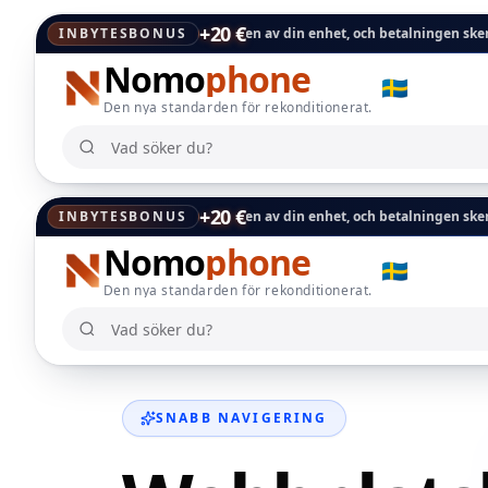
+20 €
äggs direkt till värderingen av din enhet, och betalningen sker inom 24 ti
INBYTESBONUS
Nomo
phone
🇸🇪
Den nya standarden för rekonditionerat.
Vad söker du?
Vad söker du?
+20 €
äggs direkt till värderingen av din enhet, och betalningen sker inom 24 ti
INBYTESBONUS
Nomo
phone
🇸🇪
Den nya standarden för rekonditionerat.
Vad söker du?
Vad söker du?
SNABB NAVIGERING